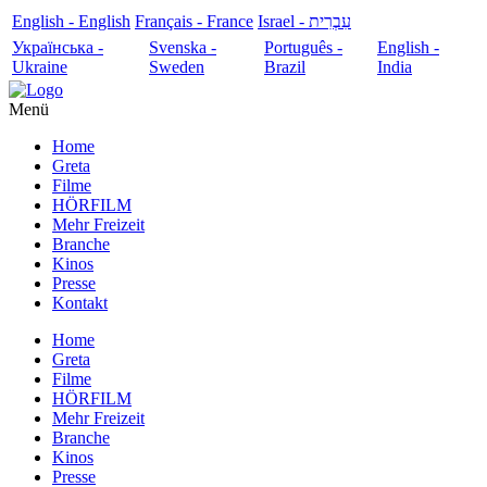
English - English
Français - France
עִבְרִית - Israel
Українська -
Svenska -
Português -
English -
Ukraine
Sweden
Brazil
India
Menü
Home
Greta
Filme
HÖRFILM
Mehr Freizeit
Branche
Kinos
Presse
Kontakt
Home
Greta
Filme
HÖRFILM
Mehr Freizeit
Branche
Kinos
Presse