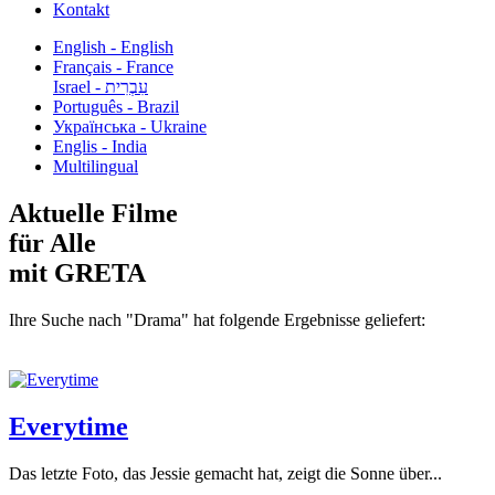
Kontakt
English - English
Français - France
עִבְרִית - Israel
Português - Brazil
Українська - Ukraine
Englis - India
Multilingual
Aktuelle Filme
für Alle
mit GRETA
Ihre Suche nach "Drama" hat folgende Ergebnisse geliefert:
Everytime
Das letzte Foto, das Jessie gemacht hat, zeigt die Sonne über...