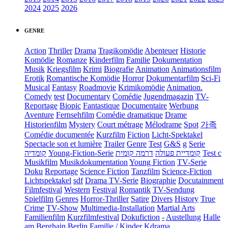
2024
2025
2026
GENRE
Action
Thriller
Drama
Tragikomödie
Abenteuer
Historie
Komödie
Romanze
Kinderfilm
Familie
Dokumentation
Musik
Kriegsfilm
Krimi
Biografie
Animation
Animationsfilm
Erotik
Romantische Komödie
Horror
Dokumentarfilm
Sci-Fi
Musical
Fantasy
Roadmovie
Krimikomödie
Animation.
Comedy
test
Documentary
Comédie
Jugendmagazin
TV-
Reportage
Biopic
Fantastique
Documentaire
Werbung
Aventure
Fernsehfilm
Comédie dramatique
Drame
Historienfilm
Mystery
Court métrage
Mélodrame
Spot
가족
Comédie documentée
Kurzfilm
Fiction
Licht-Spektakel
Spectacle son et lumière
Trailer
Genre
Test
G&S
g
Serie
קומדיה
Young-Fiction-Serie
דרמה קומית
קומדיית פעולה
Test c
Musikfilm
Musikdokumentation
Young Fiction
TV-Serie
Doku
Reportage
Science Fiction
Tanzfilm
Science-Fiction
Lichtspektakel
sdf
Drama TV-Serie
Biographie
Docutainment
Filmfestival
Western
Festival
Romantik
TV-Sendung
Spielfilm
Genres
Horror-Thriller
Satire
Divers
History
True
Crime
TV-Show
Multimedia-Installation
Martial Arts
Familienfilm
Kurzfilmfestival
Dokufiction
-
Austellung
Halle
am Berghain Berlin
Familie / Kinder
Kdrama