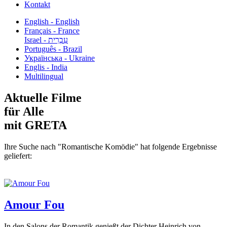
Kontakt
English - English
Français - France
עִבְרִית - Israel
Português - Brazil
Українська - Ukraine
Englis - India
Multilingual
Aktuelle Filme
für Alle
mit GRETA
Ihre Suche nach "Romantische Komödie" hat folgende Ergebnisse
geliefert:
Amour Fou
In den Salons der Romantik genießt der Dichter Heinrich von...