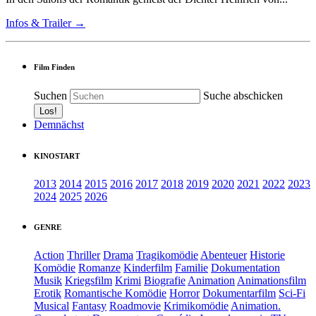
Infos & Trailer →
Film Finden
Suchen
Suche abschicken
Demnächst
KINOSTART
2013
2014
2015
2016
2017
2018
2019
2020
2021
2022
2023
2024
2025
2026
GENRE
Action
Thriller
Drama
Tragikomödie
Abenteuer
Historie
Komödie
Romanze
Kinderfilm
Familie
Dokumentation
Musik
Kriegsfilm
Krimi
Biografie
Animation
Animationsfilm
Erotik
Romantische Komödie
Horror
Dokumentarfilm
Sci-Fi
Musical
Fantasy
Roadmovie
Krimikomödie
Animation.