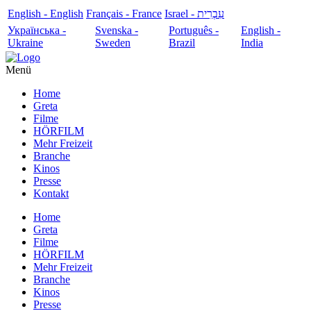
English - English
Français - France
עִבְרִית - Israel
Українська -
Svenska -
Português -
English -
Ukraine
Sweden
Brazil
India
Menü
Home
Greta
Filme
HÖRFILM
Mehr Freizeit
Branche
Kinos
Presse
Kontakt
Home
Greta
Filme
HÖRFILM
Mehr Freizeit
Branche
Kinos
Presse