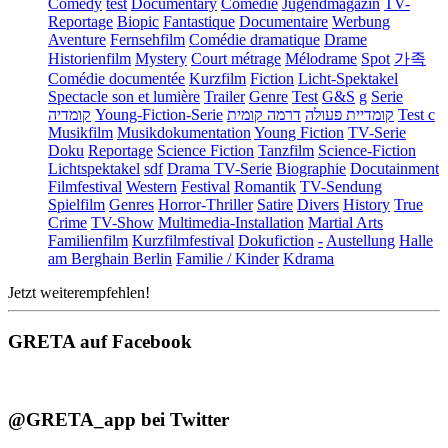
Comedy
test
Documentary
Comédie
Jugendmagazin
TV-
Reportage
Biopic
Fantastique
Documentaire
Werbung
Aventure
Fernsehfilm
Comédie dramatique
Drame
Historienfilm
Mystery
Court métrage
Mélodrame
Spot
가족
Comédie documentée
Kurzfilm
Fiction
Licht-Spektakel
Spectacle son et lumière
Trailer
Genre
Test
G&S
g
Serie
קומדיה
Young-Fiction-Serie
דרמה קומית
קומדיית פעולה
Test c
Musikfilm
Musikdokumentation
Young Fiction
TV-Serie
Doku
Reportage
Science Fiction
Tanzfilm
Science-Fiction
Lichtspektakel
sdf
Drama TV-Serie
Biographie
Docutainment
Filmfestival
Western
Festival
Romantik
TV-Sendung
Spielfilm
Genres
Horror-Thriller
Satire
Divers
History
True
Crime
TV-Show
Multimedia-Installation
Martial Arts
Familienfilm
Kurzfilmfestival
Dokufiction
-
Austellung
Halle
am Berghain Berlin
Familie / Kinder
Kdrama
Jetzt weiterempfehlen!
GRETA auf Facebook
@GRETA_app bei Twitter