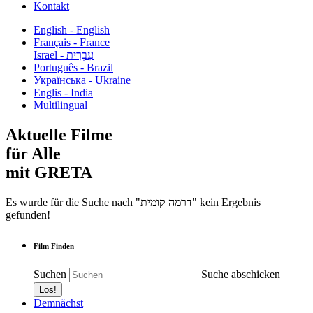
Kontakt
English - English
Français - France
עִבְרִית - Israel
Português - Brazil
Українська - Ukraine
Englis - India
Multilingual
Aktuelle Filme
für Alle
mit GRETA
Es wurde für die Suche nach "דרמה קומית" kein Ergebnis
gefunden!
Film Finden
Suchen
Suche abschicken
Demnächst