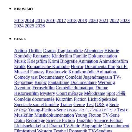
KINOSTART
2013
2014
2015
2016
2017
2018
2019
2020
2021
2022
2023
2024
2025
2026
GENRE
Action
Thriller
Drama
Tragikomödie
Abenteuer
Historie
Komödie
Romanze
Kinderfilm
Familie
Dokumentation
Musik
Kriegsfilm
Krimi
Biografie
Animation
Animationsfilm
Erotik
Romantische Komödie
Horror
Dokumentarfilm
Sci-Fi
Musical
Fantasy
Roadmovie
Krimikomödie
Animation.
Comedy
test
Documentary
Comédie
Jugendmagazin
TV-
Reportage
Biopic
Fantastique
Documentaire
Werbung
Aventure
Fernsehfilm
Comédie dramatique
Drame
Historienfilm
Mystery
Court métrage
Mélodrame
Spot
가족
Comédie documentée
Kurzfilm
Fiction
Licht-Spektakel
Spectacle son et lumière
Trailer
Genre
Test
G&S
g
Serie
קומדיה
Young-Fiction-Serie
דרמה קומית
קומדיית פעולה
Test c
Musikfilm
Musikdokumentation
Young Fiction
TV-Serie
Doku
Reportage
Science Fiction
Tanzfilm
Science-Fiction
Lichtspektakel
sdf
Drama TV-Serie
Biographie
Docutainment
Filmfestival
Western
Festival
Romantik
TV-Sendung