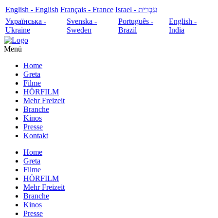
English - English
Français - France
עִבְרִית - Israel
Українська -
Svenska -
Português -
English -
Ukraine
Sweden
Brazil
India
Menü
Home
Greta
Filme
HÖRFILM
Mehr Freizeit
Branche
Kinos
Presse
Kontakt
Home
Greta
Filme
HÖRFILM
Mehr Freizeit
Branche
Kinos
Presse