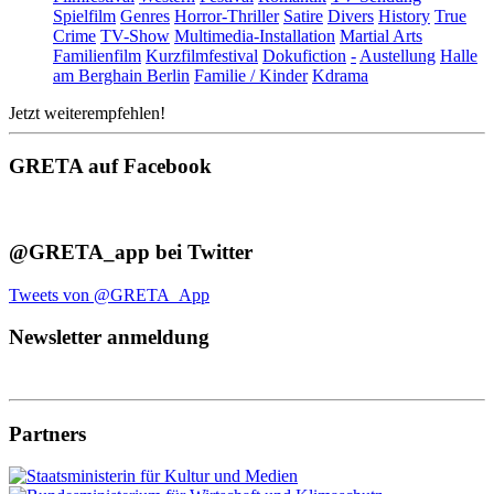
Spielfilm
Genres
Horror-Thriller
Satire
Divers
History
True
Crime
TV-Show
Multimedia-Installation
Martial Arts
Familienfilm
Kurzfilmfestival
Dokufiction
-
Austellung
Halle
am Berghain Berlin
Familie / Kinder
Kdrama
Jetzt weiterempfehlen!
GRETA auf Facebook
@GRETA_app bei Twitter
Tweets von @GRETA_App
Newsletter anmeldung
Partners