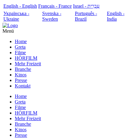
English - English
Français - France
עִבְרִית - Israel
Українська -
Svenska -
Português -
English -
Ukraine
Sweden
Brazil
India
Menü
Home
Greta
Filme
HÖRFILM
Mehr Freizeit
Branche
Kinos
Presse
Kontakt
Home
Greta
Filme
HÖRFILM
Mehr Freizeit
Branche
Kinos
Presse