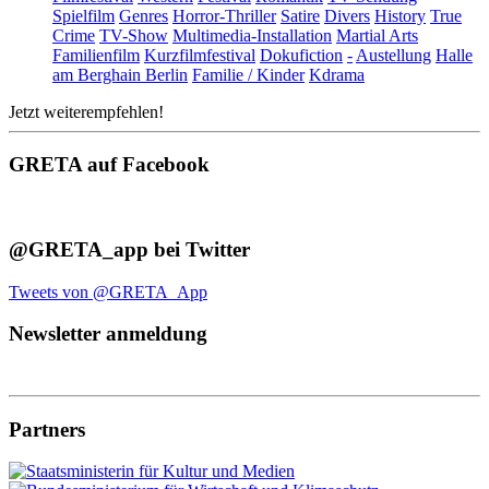
Spielfilm
Genres
Horror-Thriller
Satire
Divers
History
True
Crime
TV-Show
Multimedia-Installation
Martial Arts
Familienfilm
Kurzfilmfestival
Dokufiction
-
Austellung
Halle
am Berghain Berlin
Familie / Kinder
Kdrama
Jetzt weiterempfehlen!
GRETA auf Facebook
@GRETA_app bei Twitter
Tweets von @GRETA_App
Newsletter anmeldung
Partners