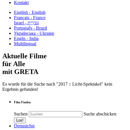
Kontakt
English - English
Français - France
עִבְרִית - Israel
Português - Brazil
Українська - Ukraine
Englis - India
Multilingual
Aktuelle Filme
für Alle
mit GRETA
Es wurde für die Suche nach "2017 :: Licht-Spektakel" kein
Ergebnis gefunden!
Film Finden
Suchen
Suche abschicken
Demnächst