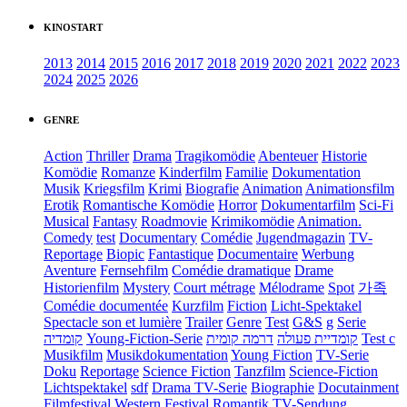
KINOSTART
2013
2014
2015
2016
2017
2018
2019
2020
2021
2022
2023
2024
2025
2026
GENRE
Action
Thriller
Drama
Tragikomödie
Abenteuer
Historie
Komödie
Romanze
Kinderfilm
Familie
Dokumentation
Musik
Kriegsfilm
Krimi
Biografie
Animation
Animationsfilm
Erotik
Romantische Komödie
Horror
Dokumentarfilm
Sci-Fi
Musical
Fantasy
Roadmovie
Krimikomödie
Animation.
Comedy
test
Documentary
Comédie
Jugendmagazin
TV-
Reportage
Biopic
Fantastique
Documentaire
Werbung
Aventure
Fernsehfilm
Comédie dramatique
Drame
Historienfilm
Mystery
Court métrage
Mélodrame
Spot
가족
Comédie documentée
Kurzfilm
Fiction
Licht-Spektakel
Spectacle son et lumière
Trailer
Genre
Test
G&S
g
Serie
קומדיה
Young-Fiction-Serie
דרמה קומית
קומדיית פעולה
Test c
Musikfilm
Musikdokumentation
Young Fiction
TV-Serie
Doku
Reportage
Science Fiction
Tanzfilm
Science-Fiction
Lichtspektakel
sdf
Drama TV-Serie
Biographie
Docutainment
Filmfestival
Western
Festival
Romantik
TV-Sendung