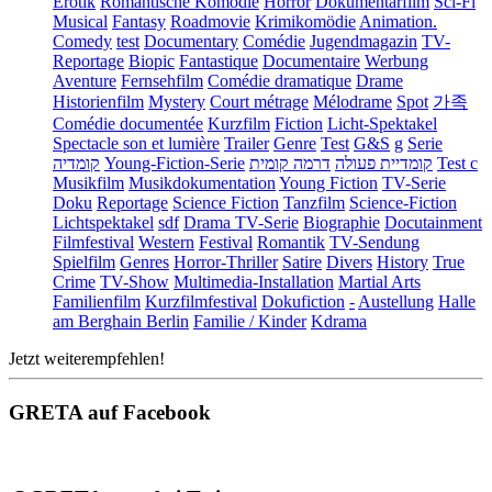
Erotik
Romantische Komödie
Horror
Dokumentarfilm
Sci-Fi
Musical
Fantasy
Roadmovie
Krimikomödie
Animation.
Comedy
test
Documentary
Comédie
Jugendmagazin
TV-
Reportage
Biopic
Fantastique
Documentaire
Werbung
Aventure
Fernsehfilm
Comédie dramatique
Drame
Historienfilm
Mystery
Court métrage
Mélodrame
Spot
가족
Comédie documentée
Kurzfilm
Fiction
Licht-Spektakel
Spectacle son et lumière
Trailer
Genre
Test
G&S
g
Serie
קומדיה
Young-Fiction-Serie
דרמה קומית
קומדיית פעולה
Test c
Musikfilm
Musikdokumentation
Young Fiction
TV-Serie
Doku
Reportage
Science Fiction
Tanzfilm
Science-Fiction
Lichtspektakel
sdf
Drama TV-Serie
Biographie
Docutainment
Filmfestival
Western
Festival
Romantik
TV-Sendung
Spielfilm
Genres
Horror-Thriller
Satire
Divers
History
True
Crime
TV-Show
Multimedia-Installation
Martial Arts
Familienfilm
Kurzfilmfestival
Dokufiction
-
Austellung
Halle
am Berghain Berlin
Familie / Kinder
Kdrama
Jetzt weiterempfehlen!
GRETA auf Facebook