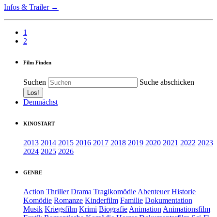
Infos & Trailer →
1
2
Film Finden
Suchen
Suche abschicken
Demnächst
KINOSTART
2013
2014
2015
2016
2017
2018
2019
2020
2021
2022
2023
2024
2025
2026
GENRE
Action
Thriller
Drama
Tragikomödie
Abenteuer
Historie
Komödie
Romanze
Kinderfilm
Familie
Dokumentation
Musik
Kriegsfilm
Krimi
Biografie
Animation
Animationsfilm