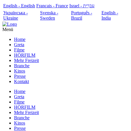
English - English
Français - France
עִבְרִית - Israel
Українська -
Svenska -
Português -
English -
Ukraine
Sweden
Brazil
India
Menü
Home
Greta
Filme
HÖRFILM
Mehr Freizeit
Branche
Kinos
Presse
Kontakt
Home
Greta
Filme
HÖRFILM
Mehr Freizeit
Branche
Kinos
Presse