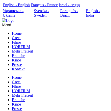
English - English
Français - France
עִבְרִית - Israel
Українська -
Svenska -
Português -
English -
Ukraine
Sweden
Brazil
India
Menü
Home
Greta
Filme
HÖRFILM
Mehr Freizeit
Branche
Kinos
Presse
Kontakt
Home
Greta
Filme
HÖRFILM
Mehr Freizeit
Branche
Kinos
Presse