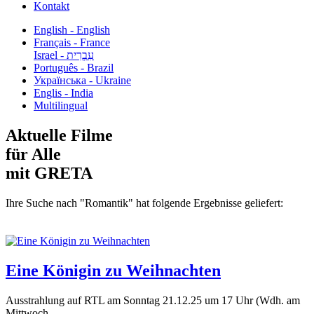
Kontakt
English - English
Français - France
עִבְרִית - Israel
Português - Brazil
Українська - Ukraine
Englis - India
Multilingual
Aktuelle Filme
für Alle
mit GRETA
Ihre Suche nach "Romantik" hat folgende Ergebnisse geliefert:
Eine Königin zu Weihnachten
Ausstrahlung auf RTL am Sonntag 21.12.25 um 17 Uhr (Wdh. am
Mittwoch...