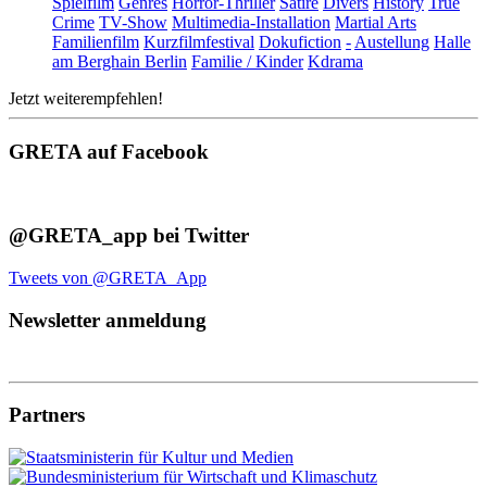
Spielfilm
Genres
Horror-Thriller
Satire
Divers
History
True
Crime
TV-Show
Multimedia-Installation
Martial Arts
Familienfilm
Kurzfilmfestival
Dokufiction
-
Austellung
Halle
am Berghain Berlin
Familie / Kinder
Kdrama
Jetzt weiterempfehlen!
GRETA auf Facebook
@GRETA_app bei Twitter
Tweets von @GRETA_App
Newsletter anmeldung
Partners