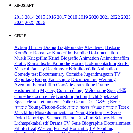
KINOSTART
2013
2014
2015
2016
2017
2018
2019
2020
2021
2022
2023
2024
2025
2026
GENRE
Action
Thriller
Drama
Tragikomödie
Abenteuer
Historie
Komödie
Romanze
Kinderfilm
Familie
Dokumentation
Musik
Kriegsfilm
Krimi
Biografie
Animation
Animationsfilm
Erotik
Romantische Komödie
Horror
Dokumentarfilm
Sci-Fi
Musical
Fantasy
Roadmovie
Krimikomödie
Animation.
Comedy
test
Documentary
Comédie
Jugendmagazin
TV-
Reportage
Biopic
Fantastique
Documentaire
Werbung
Aventure
Fernsehfilm
Comédie dramatique
Drame
Historienfilm
Mystery
Court métrage
Mélodrame
Spot
가족
Comédie documentée
Kurzfilm
Fiction
Licht-Spektakel
Spectacle son et lumière
Trailer
Genre
Test
G&S
g
Serie
קומדיה
Young-Fiction-Serie
דרמה קומית
קומדיית פעולה
Test c
Musikfilm
Musikdokumentation
Young Fiction
TV-Serie
Doku
Reportage
Science Fiction
Tanzfilm
Science-Fiction
Lichtspektakel
sdf
Drama TV-Serie
Biographie
Docutainment
Filmfestival
Western
Festival
Romantik
TV-Sendung