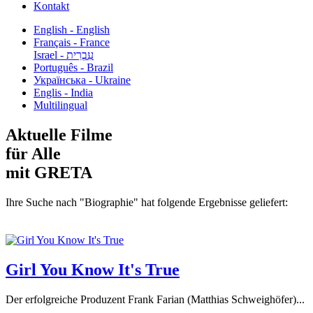
Kontakt
English - English
Français - France
עִבְרִית - Israel
Português - Brazil
Українська - Ukraine
Englis - India
Multilingual
Aktuelle Filme
für Alle
mit GRETA
Ihre Suche nach "Biographie" hat folgende Ergebnisse geliefert:
Girl You Know It's True
Der erfolgreiche Produzent Frank Farian (Matthias Schweighöfer)...