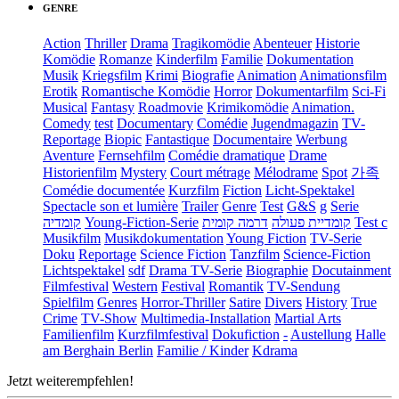
GENRE
Action
Thriller
Drama
Tragikomödie
Abenteuer
Historie
Komödie
Romanze
Kinderfilm
Familie
Dokumentation
Musik
Kriegsfilm
Krimi
Biografie
Animation
Animationsfilm
Erotik
Romantische Komödie
Horror
Dokumentarfilm
Sci-Fi
Musical
Fantasy
Roadmovie
Krimikomödie
Animation.
Comedy
test
Documentary
Comédie
Jugendmagazin
TV-
Reportage
Biopic
Fantastique
Documentaire
Werbung
Aventure
Fernsehfilm
Comédie dramatique
Drame
Historienfilm
Mystery
Court métrage
Mélodrame
Spot
가족
Comédie documentée
Kurzfilm
Fiction
Licht-Spektakel
Spectacle son et lumière
Trailer
Genre
Test
G&S
g
Serie
קומדיה
Young-Fiction-Serie
דרמה קומית
קומדיית פעולה
Test c
Musikfilm
Musikdokumentation
Young Fiction
TV-Serie
Doku
Reportage
Science Fiction
Tanzfilm
Science-Fiction
Lichtspektakel
sdf
Drama TV-Serie
Biographie
Docutainment
Filmfestival
Western
Festival
Romantik
TV-Sendung
Spielfilm
Genres
Horror-Thriller
Satire
Divers
History
True
Crime
TV-Show
Multimedia-Installation
Martial Arts
Familienfilm
Kurzfilmfestival
Dokufiction
-
Austellung
Halle
am Berghain Berlin
Familie / Kinder
Kdrama
Jetzt weiterempfehlen!