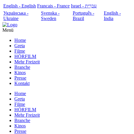
English - English
Français - France
עִבְרִית - Israel
Українська -
Svenska -
Português -
English -
Ukraine
Sweden
Brazil
India
Menü
Home
Greta
Filme
HÖRFILM
Mehr Freizeit
Branche
Kinos
Presse
Kontakt
Home
Greta
Filme
HÖRFILM
Mehr Freizeit
Branche
Kinos
Presse