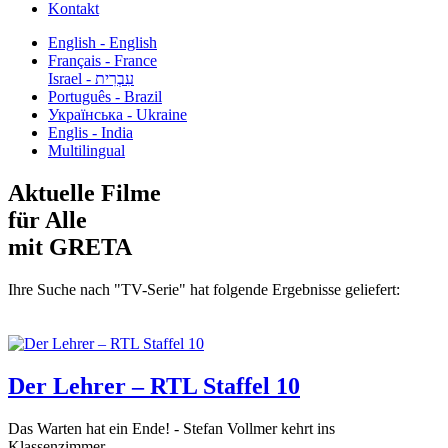
Kontakt
English - English
Français - France
עִבְרִית - Israel
Português - Brazil
Українська - Ukraine
Englis - India
Multilingual
Aktuelle Filme
für Alle
mit GRETA
Ihre Suche nach "TV-Serie" hat folgende Ergebnisse geliefert:
Der Lehrer – RTL Staffel 10
Das Warten hat ein Ende! - Stefan Vollmer kehrt ins
Klassenzimmer...