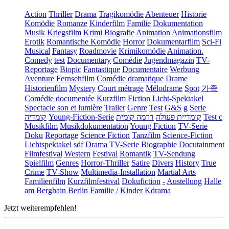
Action
Thriller
Drama
Tragikomödie
Abenteuer
Historie
Komödie
Romanze
Kinderfilm
Familie
Dokumentation
Musik
Kriegsfilm
Krimi
Biografie
Animation
Animationsfilm
Erotik
Romantische Komödie
Horror
Dokumentarfilm
Sci-Fi
Musical
Fantasy
Roadmovie
Krimikomödie
Animation.
Comedy
test
Documentary
Comédie
Jugendmagazin
TV-
Reportage
Biopic
Fantastique
Documentaire
Werbung
Aventure
Fernsehfilm
Comédie dramatique
Drame
Historienfilm
Mystery
Court métrage
Mélodrame
Spot
가족
Comédie documentée
Kurzfilm
Fiction
Licht-Spektakel
Spectacle son et lumière
Trailer
Genre
Test
G&S
g
Serie
קומדיה
Young-Fiction-Serie
דרמה קומית
קומדיית פעולה
Test c
Musikfilm
Musikdokumentation
Young Fiction
TV-Serie
Doku
Reportage
Science Fiction
Tanzfilm
Science-Fiction
Lichtspektakel
sdf
Drama TV-Serie
Biographie
Docutainment
Filmfestival
Western
Festival
Romantik
TV-Sendung
Spielfilm
Genres
Horror-Thriller
Satire
Divers
History
True
Crime
TV-Show
Multimedia-Installation
Martial Arts
Familienfilm
Kurzfilmfestival
Dokufiction
-
Austellung
Halle
am Berghain Berlin
Familie / Kinder
Kdrama
Jetzt weiterempfehlen!