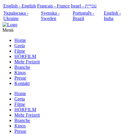
English - English
Français - France
עִבְרִית - Israel
Українська -
Svenska -
Português -
English -
Ukraine
Sweden
Brazil
India
Menü
Home
Greta
Filme
HÖRFILM
Mehr Freizeit
Branche
Kinos
Presse
Kontakt
Home
Greta
Filme
HÖRFILM
Mehr Freizeit
Branche
Kinos
Presse