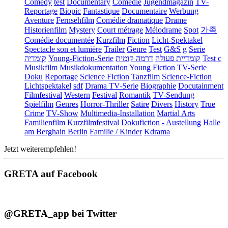
Comedy
test
Documentary
Comédie
Jugendmagazin
TV-
Reportage
Biopic
Fantastique
Documentaire
Werbung
Aventure
Fernsehfilm
Comédie dramatique
Drame
Historienfilm
Mystery
Court métrage
Mélodrame
Spot
가족
Comédie documentée
Kurzfilm
Fiction
Licht-Spektakel
Spectacle son et lumière
Trailer
Genre
Test
G&S
g
Serie
קומדיה
Young-Fiction-Serie
דרמה קומית
קומדיית פעולה
Test c
Musikfilm
Musikdokumentation
Young Fiction
TV-Serie
Doku
Reportage
Science Fiction
Tanzfilm
Science-Fiction
Lichtspektakel
sdf
Drama TV-Serie
Biographie
Docutainment
Filmfestival
Western
Festival
Romantik
TV-Sendung
Spielfilm
Genres
Horror-Thriller
Satire
Divers
History
True
Crime
TV-Show
Multimedia-Installation
Martial Arts
Familienfilm
Kurzfilmfestival
Dokufiction
-
Austellung
Halle
am Berghain Berlin
Familie / Kinder
Kdrama
Jetzt weiterempfehlen!
GRETA auf Facebook
@GRETA_app bei Twitter