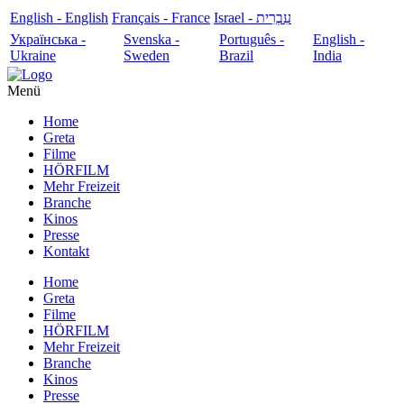
English - English
Français - France
עִבְרִית - Israel
Українська -
Svenska -
Português -
English -
Ukraine
Sweden
Brazil
India
Menü
Home
Greta
Filme
HÖRFILM
Mehr Freizeit
Branche
Kinos
Presse
Kontakt
Home
Greta
Filme
HÖRFILM
Mehr Freizeit
Branche
Kinos
Presse