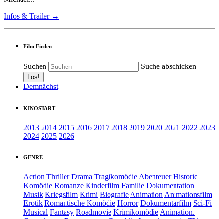
Infos & Trailer →
Film Finden
Suchen
Suche abschicken
Demnächst
KINOSTART
2013
2014
2015
2016
2017
2018
2019
2020
2021
2022
2023
2024
2025
2026
GENRE
Action
Thriller
Drama
Tragikomödie
Abenteuer
Historie
Komödie
Romanze
Kinderfilm
Familie
Dokumentation
Musik
Kriegsfilm
Krimi
Biografie
Animation
Animationsfilm
Erotik
Romantische Komödie
Horror
Dokumentarfilm
Sci-Fi
Musical
Fantasy
Roadmovie
Krimikomödie
Animation.