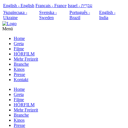
English - English
Français - France
עִבְרִית - Israel
Українська -
Svenska -
Português -
English -
Ukraine
Sweden
Brazil
India
Menü
Home
Greta
Filme
HÖRFILM
Mehr Freizeit
Branche
Kinos
Presse
Kontakt
Home
Greta
Filme
HÖRFILM
Mehr Freizeit
Branche
Kinos
Presse