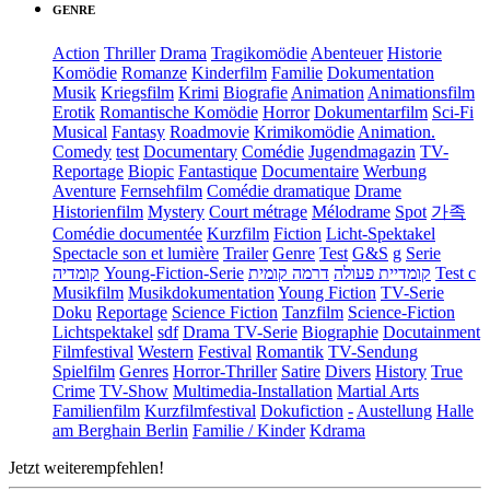
GENRE
Action
Thriller
Drama
Tragikomödie
Abenteuer
Historie
Komödie
Romanze
Kinderfilm
Familie
Dokumentation
Musik
Kriegsfilm
Krimi
Biografie
Animation
Animationsfilm
Erotik
Romantische Komödie
Horror
Dokumentarfilm
Sci-Fi
Musical
Fantasy
Roadmovie
Krimikomödie
Animation.
Comedy
test
Documentary
Comédie
Jugendmagazin
TV-
Reportage
Biopic
Fantastique
Documentaire
Werbung
Aventure
Fernsehfilm
Comédie dramatique
Drame
Historienfilm
Mystery
Court métrage
Mélodrame
Spot
가족
Comédie documentée
Kurzfilm
Fiction
Licht-Spektakel
Spectacle son et lumière
Trailer
Genre
Test
G&S
g
Serie
קומדיה
Young-Fiction-Serie
דרמה קומית
קומדיית פעולה
Test c
Musikfilm
Musikdokumentation
Young Fiction
TV-Serie
Doku
Reportage
Science Fiction
Tanzfilm
Science-Fiction
Lichtspektakel
sdf
Drama TV-Serie
Biographie
Docutainment
Filmfestival
Western
Festival
Romantik
TV-Sendung
Spielfilm
Genres
Horror-Thriller
Satire
Divers
History
True
Crime
TV-Show
Multimedia-Installation
Martial Arts
Familienfilm
Kurzfilmfestival
Dokufiction
-
Austellung
Halle
am Berghain Berlin
Familie / Kinder
Kdrama
Jetzt weiterempfehlen!