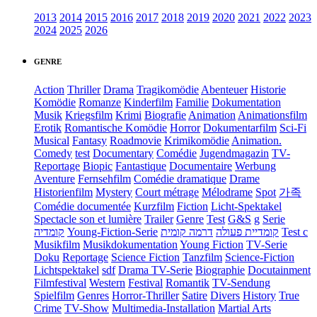
2013
2014
2015
2016
2017
2018
2019
2020
2021
2022
2023
2024
2025
2026
GENRE
Action
Thriller
Drama
Tragikomödie
Abenteuer
Historie
Komödie
Romanze
Kinderfilm
Familie
Dokumentation
Musik
Kriegsfilm
Krimi
Biografie
Animation
Animationsfilm
Erotik
Romantische Komödie
Horror
Dokumentarfilm
Sci-Fi
Musical
Fantasy
Roadmovie
Krimikomödie
Animation.
Comedy
test
Documentary
Comédie
Jugendmagazin
TV-
Reportage
Biopic
Fantastique
Documentaire
Werbung
Aventure
Fernsehfilm
Comédie dramatique
Drame
Historienfilm
Mystery
Court métrage
Mélodrame
Spot
가족
Comédie documentée
Kurzfilm
Fiction
Licht-Spektakel
Spectacle son et lumière
Trailer
Genre
Test
G&S
g
Serie
קומדיה
Young-Fiction-Serie
דרמה קומית
קומדיית פעולה
Test c
Musikfilm
Musikdokumentation
Young Fiction
TV-Serie
Doku
Reportage
Science Fiction
Tanzfilm
Science-Fiction
Lichtspektakel
sdf
Drama TV-Serie
Biographie
Docutainment
Filmfestival
Western
Festival
Romantik
TV-Sendung
Spielfilm
Genres
Horror-Thriller
Satire
Divers
History
True
Crime
TV-Show
Multimedia-Installation
Martial Arts