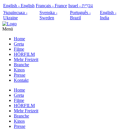
English - English
Français - France
עִבְרִית - Israel
Українська -
Svenska -
Português -
English -
Ukraine
Sweden
Brazil
India
Menü
Home
Greta
Filme
HÖRFILM
Mehr Freizeit
Branche
Kinos
Presse
Kontakt
Home
Greta
Filme
HÖRFILM
Mehr Freizeit
Branche
Kinos
Presse