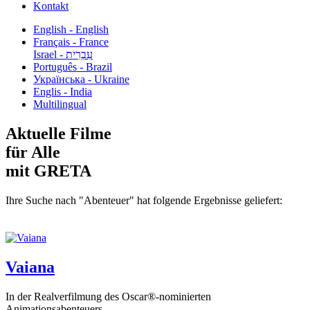
Kontakt
English - English
Français - France
עִבְרִית - Israel
Português - Brazil
Українська - Ukraine
Englis - India
Multilingual
Aktuelle Filme
für Alle
mit GRETA
Ihre Suche nach "Abenteuer" hat folgende Ergebnisse geliefert:
Vaiana
In der Realverfilmung des Oscar®-nominierten
Animationsabenteuers...