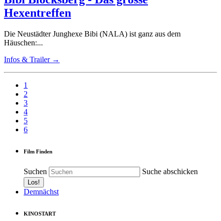
Hexentreffen
Die Neustädter Junghexe Bibi (NALA) ist ganz aus dem
Häuschen:...
Infos & Trailer →
1
2
3
4
5
6
Film Finden
Suchen
Suche abschicken
Demnächst
KINOSTART