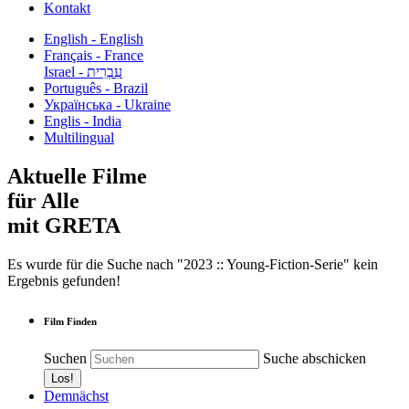
Kontakt
English - English
Français - France
עִבְרִית - Israel
Português - Brazil
Українська - Ukraine
Englis - India
Multilingual
Aktuelle Filme
für Alle
mit GRETA
Es wurde für die Suche nach "2023 :: Young-Fiction-Serie" kein
Ergebnis gefunden!
Film Finden
Suchen
Suche abschicken
Demnächst