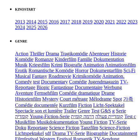
KINOSTART
2013
2014
2015
2016
2017
2018
2019
2020
2021
2022
2023
2024
2025
2026
GENRE
Action
Thriller
Drama
Tragikomödie
Abenteuer
Historie
Komödie
Romanze
Kinderfilm
Familie
Dokumentation
Musik
Kriegsfilm
Krimi
Biografie
Animation
Animationsfilm
Erotik
Romantische Komödie
Horror
Dokumentarfilm
Sci-Fi
Musical
Fantasy
Roadmovie
Krimikomödie
Animation.
Comedy
test
Documentary
Comédie
Jugendmagazin
TV-
Reportage
Biopic
Fantastique
Documentaire
Werbung
Aventure
Fernsehfilm
Comédie dramatique
Drame
Historienfilm
Mystery
Court métrage
Mélodrame
Spot
가족
Comédie documentée
Kurzfilm
Fiction
Licht-Spektakel
Spectacle son et lumière
Trailer
Genre
Test
G&S
g
Serie
קומדיה
Young-Fiction-Serie
דרמה קומית
קומדיית פעולה
Test c
Musikfilm
Musikdokumentation
Young Fiction
TV-Serie
Doku
Reportage
Science Fiction
Tanzfilm
Science-Fiction
Lichtspektakel
sdf
Drama TV-Serie
Biographie
Docutainment
Filmfestival
Western
Festival
Romantik
TV-Sendung