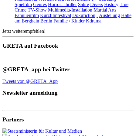
Spielfilm
Genres
Horror-Thriller
Satire
Divers
History
True
Crime
TV-Show
Multimedia-Installation
Martial Arts
Familienfilm
Kurzfilmfestival
Dokufiction
-
Austellung
Halle
am Berghain Berlin
Familie / Kinder
Kdrama
Jetzt weiterempfehlen!
GRETA auf Facebook
@GRETA_app bei Twitter
Tweets von @GRETA_App
Newsletter anmeldung
Partners