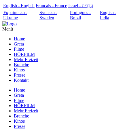
English - English
Français - France
עִבְרִית - Israel
Українська -
Svenska -
Português -
English -
Ukraine
Sweden
Brazil
India
Menü
Home
Greta
Filme
HÖRFILM
Mehr Freizeit
Branche
Kinos
Presse
Kontakt
Home
Greta
Filme
HÖRFILM
Mehr Freizeit
Branche
Kinos
Presse