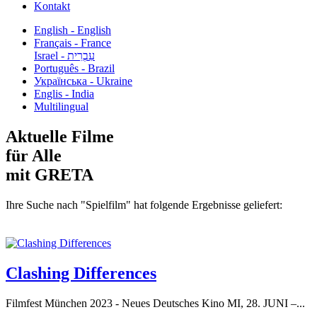
Kontakt
English - English
Français - France
עִבְרִית - Israel
Português - Brazil
Українська - Ukraine
Englis - India
Multilingual
Aktuelle Filme
für Alle
mit GRETA
Ihre Suche nach "Spielfilm" hat folgende Ergebnisse geliefert:
Clashing Differences
Filmfest München 2023 - Neues Deutsches Kino MI, 28. JUNI –...