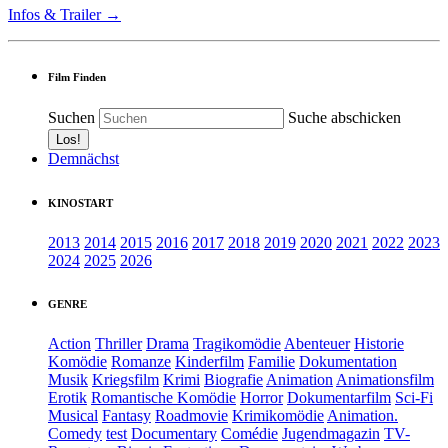
Infos & Trailer →
Film Finden
Suchen
Suche abschicken
Demnächst
KINOSTART
2013
2014
2015
2016
2017
2018
2019
2020
2021
2022
2023
2024
2025
2026
GENRE
Action
Thriller
Drama
Tragikomödie
Abenteuer
Historie
Komödie
Romanze
Kinderfilm
Familie
Dokumentation
Musik
Kriegsfilm
Krimi
Biografie
Animation
Animationsfilm
Erotik
Romantische Komödie
Horror
Dokumentarfilm
Sci-Fi
Musical
Fantasy
Roadmovie
Krimikomödie
Animation.
Comedy
test
Documentary
Comédie
Jugendmagazin
TV-