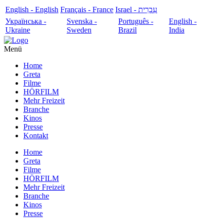
English - English
Français - France
עִבְרִית - Israel
Українська -
Svenska -
Português -
English -
Ukraine
Sweden
Brazil
India
Menü
Home
Greta
Filme
HÖRFILM
Mehr Freizeit
Branche
Kinos
Presse
Kontakt
Home
Greta
Filme
HÖRFILM
Mehr Freizeit
Branche
Kinos
Presse