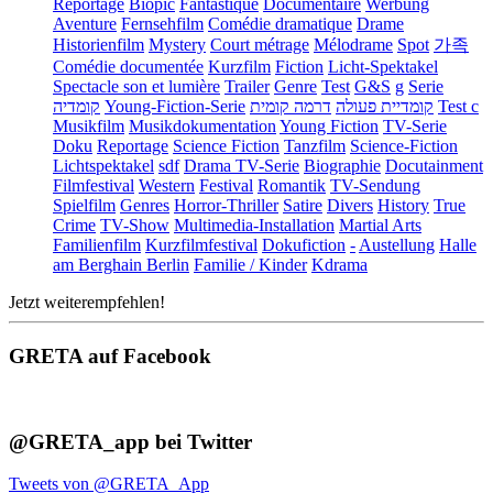
Reportage
Biopic
Fantastique
Documentaire
Werbung
Aventure
Fernsehfilm
Comédie dramatique
Drame
Historienfilm
Mystery
Court métrage
Mélodrame
Spot
가족
Comédie documentée
Kurzfilm
Fiction
Licht-Spektakel
Spectacle son et lumière
Trailer
Genre
Test
G&S
g
Serie
קומדיה
Young-Fiction-Serie
דרמה קומית
קומדיית פעולה
Test c
Musikfilm
Musikdokumentation
Young Fiction
TV-Serie
Doku
Reportage
Science Fiction
Tanzfilm
Science-Fiction
Lichtspektakel
sdf
Drama TV-Serie
Biographie
Docutainment
Filmfestival
Western
Festival
Romantik
TV-Sendung
Spielfilm
Genres
Horror-Thriller
Satire
Divers
History
True
Crime
TV-Show
Multimedia-Installation
Martial Arts
Familienfilm
Kurzfilmfestival
Dokufiction
-
Austellung
Halle
am Berghain Berlin
Familie / Kinder
Kdrama
Jetzt weiterempfehlen!
GRETA auf Facebook
@GRETA_app bei Twitter
Tweets von @GRETA_App