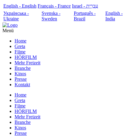
English - English
Français - France
עִבְרִית - Israel
Українська -
Svenska -
Português -
English -
Ukraine
Sweden
Brazil
India
Menü
Home
Greta
Filme
HÖRFILM
Mehr Freizeit
Branche
Kinos
Presse
Kontakt
Home
Greta
Filme
HÖRFILM
Mehr Freizeit
Branche
Kinos
Presse