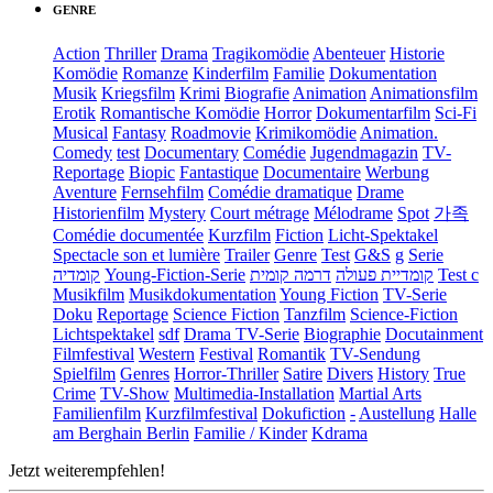
GENRE
Action
Thriller
Drama
Tragikomödie
Abenteuer
Historie
Komödie
Romanze
Kinderfilm
Familie
Dokumentation
Musik
Kriegsfilm
Krimi
Biografie
Animation
Animationsfilm
Erotik
Romantische Komödie
Horror
Dokumentarfilm
Sci-Fi
Musical
Fantasy
Roadmovie
Krimikomödie
Animation.
Comedy
test
Documentary
Comédie
Jugendmagazin
TV-
Reportage
Biopic
Fantastique
Documentaire
Werbung
Aventure
Fernsehfilm
Comédie dramatique
Drame
Historienfilm
Mystery
Court métrage
Mélodrame
Spot
가족
Comédie documentée
Kurzfilm
Fiction
Licht-Spektakel
Spectacle son et lumière
Trailer
Genre
Test
G&S
g
Serie
קומדיה
Young-Fiction-Serie
דרמה קומית
קומדיית פעולה
Test c
Musikfilm
Musikdokumentation
Young Fiction
TV-Serie
Doku
Reportage
Science Fiction
Tanzfilm
Science-Fiction
Lichtspektakel
sdf
Drama TV-Serie
Biographie
Docutainment
Filmfestival
Western
Festival
Romantik
TV-Sendung
Spielfilm
Genres
Horror-Thriller
Satire
Divers
History
True
Crime
TV-Show
Multimedia-Installation
Martial Arts
Familienfilm
Kurzfilmfestival
Dokufiction
-
Austellung
Halle
am Berghain Berlin
Familie / Kinder
Kdrama
Jetzt weiterempfehlen!