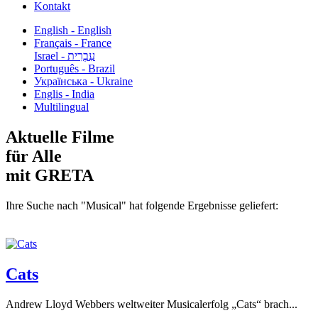
Kontakt
English - English
Français - France
עִבְרִית - Israel
Português - Brazil
Українська - Ukraine
Englis - India
Multilingual
Aktuelle Filme
für Alle
mit GRETA
Ihre Suche nach "Musical" hat folgende Ergebnisse geliefert:
Cats
Andrew Lloyd Webbers weltweiter Musicalerfolg „Cats“ brach...