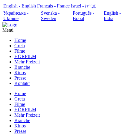
English - English
Français - France
עִבְרִית - Israel
Українська -
Svenska -
Português -
English -
Ukraine
Sweden
Brazil
India
Menü
Home
Greta
Filme
HÖRFILM
Mehr Freizeit
Branche
Kinos
Presse
Kontakt
Home
Greta
Filme
HÖRFILM
Mehr Freizeit
Branche
Kinos
Presse