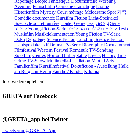
Reportage
Biopic
Fantastique
Documentaire
Werbung
Aventure
Fernsehfilm
Comédie dramatique
Drame
Historienfilm
Mystery
Court métrage
Mélodrame
Spot
가족
Comédie documentée
Kurzfilm
Fiction
Licht-Spektakel
Spectacle son et lumière
Trailer
Genre
Test
G&S
g
Serie
קומדיה
Young-Fiction-Serie
דרמה קומית
קומדיית פעולה
Test c
Musikfilm
Musikdokumentation
Young Fiction
TV-Serie
Doku
Reportage
Science Fiction
Tanzfilm
Science-Fiction
Lichtspektakel
sdf
Drama TV-Serie
Biographie
Docutainment
Filmfestival
Western
Festival
Romantik
TV-Sendung
Spielfilm
Genres
Horror-Thriller
Satire
Divers
History
True
Crime
TV-Show
Multimedia-Installation
Martial Arts
Familienfilm
Kurzfilmfestival
Dokufiction
-
Austellung
Halle
am Berghain Berlin
Familie / Kinder
Kdrama
Jetzt weiterempfehlen!
GRETA auf Facebook
@GRETA_app bei Twitter
Tweets von @GRETA_App