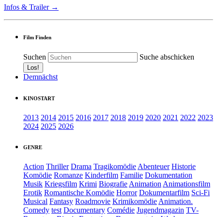
Infos & Trailer →
Film Finden
Suchen
Suche abschicken
Demnächst
KINOSTART
2013
2014
2015
2016
2017
2018
2019
2020
2021
2022
2023
2024
2025
2026
GENRE
Action
Thriller
Drama
Tragikomödie
Abenteuer
Historie
Komödie
Romanze
Kinderfilm
Familie
Dokumentation
Musik
Kriegsfilm
Krimi
Biografie
Animation
Animationsfilm
Erotik
Romantische Komödie
Horror
Dokumentarfilm
Sci-Fi
Musical
Fantasy
Roadmovie
Krimikomödie
Animation.
Comedy
test
Documentary
Comédie
Jugendmagazin
TV-