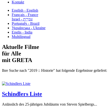
Kontakt
English - English
Français - France
עִבְרִית - Israel
Português - Brazil
Українська - Ukraine
Englis - India
Multilingual
Aktuelle Filme
für Alle
mit GRETA
Ihre Suche nach "2019 :: Historie" hat folgende Ergebnisse geliefert:
Schindlers Liste
Anlässlich des 25-jährigen Jubiläums von Steven Spielbergs...