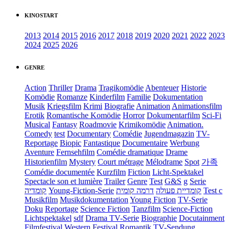
KINOSTART
2013
2014
2015
2016
2017
2018
2019
2020
2021
2022
2023
2024
2025
2026
GENRE
Action
Thriller
Drama
Tragikomödie
Abenteuer
Historie
Komödie
Romanze
Kinderfilm
Familie
Dokumentation
Musik
Kriegsfilm
Krimi
Biografie
Animation
Animationsfilm
Erotik
Romantische Komödie
Horror
Dokumentarfilm
Sci-Fi
Musical
Fantasy
Roadmovie
Krimikomödie
Animation.
Comedy
test
Documentary
Comédie
Jugendmagazin
TV-
Reportage
Biopic
Fantastique
Documentaire
Werbung
Aventure
Fernsehfilm
Comédie dramatique
Drame
Historienfilm
Mystery
Court métrage
Mélodrame
Spot
가족
Comédie documentée
Kurzfilm
Fiction
Licht-Spektakel
Spectacle son et lumière
Trailer
Genre
Test
G&S
g
Serie
קומדיה
Young-Fiction-Serie
דרמה קומית
קומדיית פעולה
Test c
Musikfilm
Musikdokumentation
Young Fiction
TV-Serie
Doku
Reportage
Science Fiction
Tanzfilm
Science-Fiction
Lichtspektakel
sdf
Drama TV-Serie
Biographie
Docutainment
Filmfestival
Western
Festival
Romantik
TV-Sendung