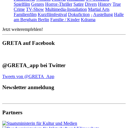
Spielfilm
Genres
Horror-Thriller
Satire
Divers
History
True
Crime
TV-Show
Multimedia-Installation
Martial Arts
Familienfilm
Kurzfilmfestival
Dokufiction
-
Austellung
Halle
am Berghain Berlin
Familie / Kinder
Kdrama
Jetzt weiterempfehlen!
GRETA auf Facebook
@GRETA_app bei Twitter
Tweets von @GRETA_App
Newsletter anmeldung
Partners