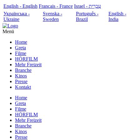
English - English
Français - France
עִבְרִית - Israel
Українська -
Svenska -
Português -
English -
Ukraine
Sweden
Brazil
India
Menü
Home
Greta
Filme
HÖRFILM
Mehr Freizeit
Branche
Kinos
Presse
Kontakt
Home
Greta
Filme
HÖRFILM
Mehr Freizeit
Branche
Kinos
Presse