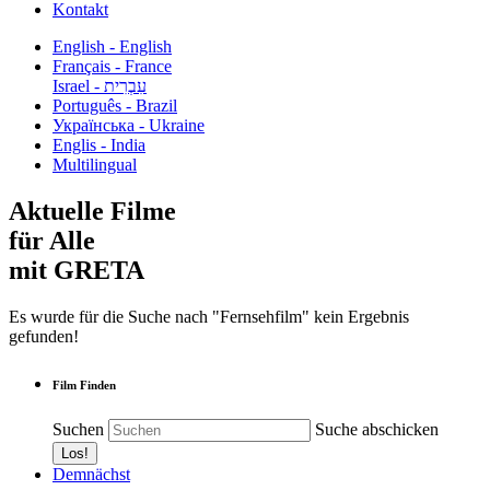
Kontakt
English - English
Français - France
עִבְרִית - Israel
Português - Brazil
Українська - Ukraine
Englis - India
Multilingual
Aktuelle Filme
für Alle
mit GRETA
Es wurde für die Suche nach "Fernsehfilm" kein Ergebnis
gefunden!
Film Finden
Suchen
Suche abschicken
Demnächst