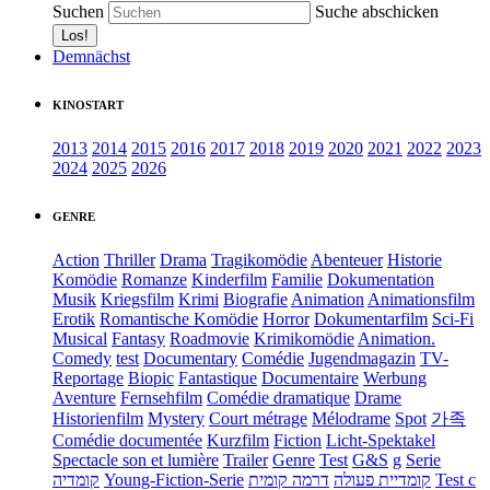
Suchen
Suche abschicken
Demnächst
KINOSTART
2013
2014
2015
2016
2017
2018
2019
2020
2021
2022
2023
2024
2025
2026
GENRE
Action
Thriller
Drama
Tragikomödie
Abenteuer
Historie
Komödie
Romanze
Kinderfilm
Familie
Dokumentation
Musik
Kriegsfilm
Krimi
Biografie
Animation
Animationsfilm
Erotik
Romantische Komödie
Horror
Dokumentarfilm
Sci-Fi
Musical
Fantasy
Roadmovie
Krimikomödie
Animation.
Comedy
test
Documentary
Comédie
Jugendmagazin
TV-
Reportage
Biopic
Fantastique
Documentaire
Werbung
Aventure
Fernsehfilm
Comédie dramatique
Drame
Historienfilm
Mystery
Court métrage
Mélodrame
Spot
가족
Comédie documentée
Kurzfilm
Fiction
Licht-Spektakel
Spectacle son et lumière
Trailer
Genre
Test
G&S
g
Serie
קומדיה
Young-Fiction-Serie
דרמה קומית
קומדיית פעולה
Test c