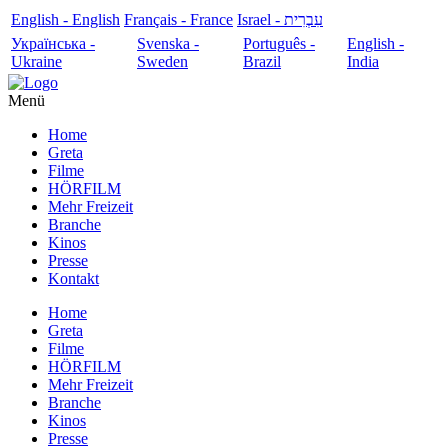
English - English
Français - France
עִבְרִית - Israel
Українська -
Svenska -
Português -
English -
Ukraine
Sweden
Brazil
India
Menü
Home
Greta
Filme
HÖRFILM
Mehr Freizeit
Branche
Kinos
Presse
Kontakt
Home
Greta
Filme
HÖRFILM
Mehr Freizeit
Branche
Kinos
Presse