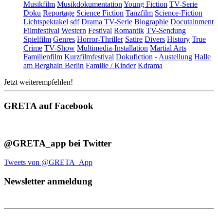
Musikfilm
Musikdokumentation
Young Fiction
TV-Serie
Doku
Reportage
Science Fiction
Tanzfilm
Science-Fiction
Lichtspektakel
sdf
Drama TV-Serie
Biographie
Docutainment
Filmfestival
Western
Festival
Romantik
TV-Sendung
Spielfilm
Genres
Horror-Thriller
Satire
Divers
History
True
Crime
TV-Show
Multimedia-Installation
Martial Arts
Familienfilm
Kurzfilmfestival
Dokufiction
-
Austellung
Halle
am Berghain Berlin
Familie / Kinder
Kdrama
Jetzt weiterempfehlen!
GRETA auf Facebook
@GRETA_app bei Twitter
Tweets von @GRETA_App
Newsletter anmeldung