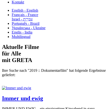
Kontakt
English - English
Français - France
עִבְרִית - Israel
Português - Brazil
Українська - Ukraine
Englis - India
Multilingual
Aktuelle Filme
für Alle
mit GRETA
Ihre Suche nach "2019 :: Dokumentarfilm" hat folgende Ergebnisse
geliefert:
Immer und ewig
IMMER UND EWIG – ein einzigartiger Kinoabend in ganz