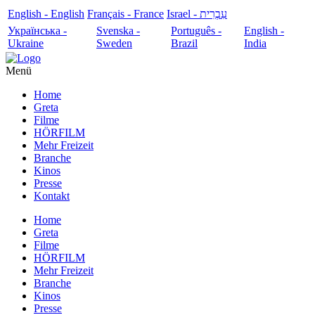
English - English
Français - France
עִבְרִית - Israel
Українська -
Svenska -
Português -
English -
Ukraine
Sweden
Brazil
India
Menü
Home
Greta
Filme
HÖRFILM
Mehr Freizeit
Branche
Kinos
Presse
Kontakt
Home
Greta
Filme
HÖRFILM
Mehr Freizeit
Branche
Kinos
Presse