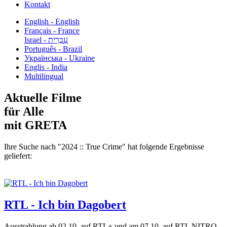
Kontakt
English - English
Français - France
עִבְרִית - Israel
Português - Brazil
Українська - Ukraine
Englis - India
Multilingual
Aktuelle Filme
für Alle
mit GRETA
Ihre Suche nach "2024 :: True Crime" hat folgende Ergebnisse
geliefert:
RTL - Ich bin Dagobert
Ausstrahlung ab 02.10. auf RTL+ und am 07.10. auf RTL NITRO.