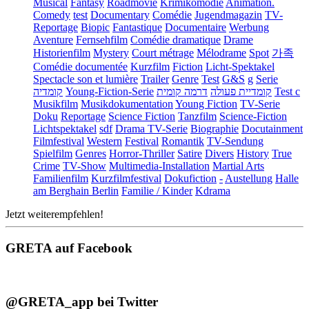
Musical
Fantasy
Roadmovie
Krimikomödie
Animation.
Comedy
test
Documentary
Comédie
Jugendmagazin
TV-
Reportage
Biopic
Fantastique
Documentaire
Werbung
Aventure
Fernsehfilm
Comédie dramatique
Drame
Historienfilm
Mystery
Court métrage
Mélodrame
Spot
가족
Comédie documentée
Kurzfilm
Fiction
Licht-Spektakel
Spectacle son et lumière
Trailer
Genre
Test
G&S
g
Serie
קומדיה
Young-Fiction-Serie
דרמה קומית
קומדיית פעולה
Test c
Musikfilm
Musikdokumentation
Young Fiction
TV-Serie
Doku
Reportage
Science Fiction
Tanzfilm
Science-Fiction
Lichtspektakel
sdf
Drama TV-Serie
Biographie
Docutainment
Filmfestival
Western
Festival
Romantik
TV-Sendung
Spielfilm
Genres
Horror-Thriller
Satire
Divers
History
True
Crime
TV-Show
Multimedia-Installation
Martial Arts
Familienfilm
Kurzfilmfestival
Dokufiction
-
Austellung
Halle
am Berghain Berlin
Familie / Kinder
Kdrama
Jetzt weiterempfehlen!
GRETA auf Facebook
@GRETA_app bei Twitter