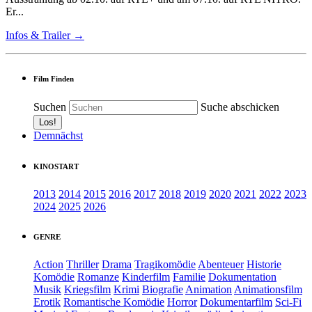
Er...
Infos & Trailer →
Film Finden
Suchen
Suche abschicken
Demnächst
KINOSTART
2013
2014
2015
2016
2017
2018
2019
2020
2021
2022
2023
2024
2025
2026
GENRE
Action
Thriller
Drama
Tragikomödie
Abenteuer
Historie
Komödie
Romanze
Kinderfilm
Familie
Dokumentation
Musik
Kriegsfilm
Krimi
Biografie
Animation
Animationsfilm
Erotik
Romantische Komödie
Horror
Dokumentarfilm
Sci-Fi