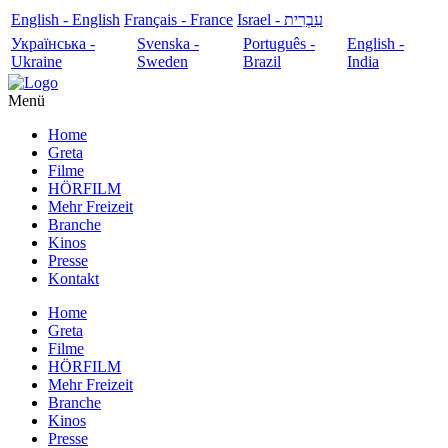
English - English
Français - France
עִבְרִית - Israel
Українська -
Svenska -
Português -
English -
Ukraine
Sweden
Brazil
India
Menü
Home
Greta
Filme
HÖRFILM
Mehr Freizeit
Branche
Kinos
Presse
Kontakt
Home
Greta
Filme
HÖRFILM
Mehr Freizeit
Branche
Kinos
Presse