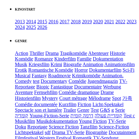
KINOSTART
2013
2014
2015
2016
2017
2018
2019
2020
2021
2022
2023
2024
2025
2026
GENRE
Action
Thriller
Drama
Tragikomödie
Abenteuer
Historie
Komödie
Romanze
Kinderfilm
Familie
Dokumentation
Musik
Kriegsfilm
Krimi
Biografie
Animation
Animationsfilm
Erotik
Romantische Komödie
Horror
Dokumentarfilm
Sci-Fi
Musical
Fantasy
Roadmovie
Krimikomödie
Animation.
Comedy
test
Documentary
Comédie
Jugendmagazin
TV-
Reportage
Biopic
Fantastique
Documentaire
Werbung
Aventure
Fernsehfilm
Comédie dramatique
Drame
Historienfilm
Mystery
Court métrage
Mélodrame
Spot
가족
Comédie documentée
Kurzfilm
Fiction
Licht-Spektakel
Spectacle son et lumière
Trailer
Genre
Test
G&S
g
Serie
קומדיה
Young-Fiction-Serie
דרמה קומית
קומדיית פעולה
Test c
Musikfilm
Musikdokumentation
Young Fiction
TV-Serie
Doku
Reportage
Science Fiction
Tanzfilm
Science-Fiction
Lichtspektakel
sdf
Drama TV-Serie
Biographie
Docutainment
Filmfestival
Western
Festival
Romantik
TV-Sendung