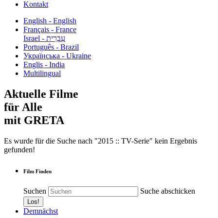
Kontakt
English - English
Français - France
עִבְרִית - Israel
Português - Brazil
Українська - Ukraine
Englis - India
Multilingual
Aktuelle Filme
für Alle
mit GRETA
Es wurde für die Suche nach "2015 :: TV-Serie" kein Ergebnis
gefunden!
Film Finden
Suchen
Suche abschicken
Demnächst