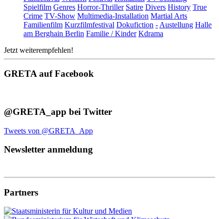
Spielfilm
Genres
Horror-Thriller
Satire
Divers
History
True
Crime
TV-Show
Multimedia-Installation
Martial Arts
Familienfilm
Kurzfilmfestival
Dokufiction
-
Austellung
Halle
am Berghain Berlin
Familie / Kinder
Kdrama
Jetzt weiterempfehlen!
GRETA auf Facebook
@GRETA_app bei Twitter
Tweets von @GRETA_App
Newsletter anmeldung
Partners