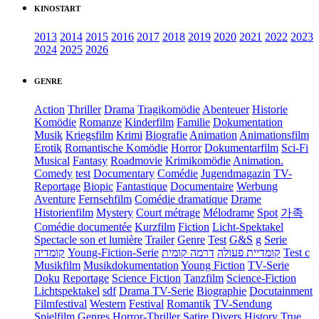
KINOSTART
2013
2014
2015
2016
2017
2018
2019
2020
2021
2022
2023
2024
2025
2026
GENRE
Action
Thriller
Drama
Tragikomödie
Abenteuer
Historie
Komödie
Romanze
Kinderfilm
Familie
Dokumentation
Musik
Kriegsfilm
Krimi
Biografie
Animation
Animationsfilm
Erotik
Romantische Komödie
Horror
Dokumentarfilm
Sci-Fi
Musical
Fantasy
Roadmovie
Krimikomödie
Animation.
Comedy
test
Documentary
Comédie
Jugendmagazin
TV-
Reportage
Biopic
Fantastique
Documentaire
Werbung
Aventure
Fernsehfilm
Comédie dramatique
Drame
Historienfilm
Mystery
Court métrage
Mélodrame
Spot
가족
Comédie documentée
Kurzfilm
Fiction
Licht-Spektakel
Spectacle son et lumière
Trailer
Genre
Test
G&S
g
Serie
קומדיה
Young-Fiction-Serie
דרמה קומית
קומדיית פעולה
Test c
Musikfilm
Musikdokumentation
Young Fiction
TV-Serie
Doku
Reportage
Science Fiction
Tanzfilm
Science-Fiction
Lichtspektakel
sdf
Drama TV-Serie
Biographie
Docutainment
Filmfestival
Western
Festival
Romantik
TV-Sendung
Spielfilm
Genres
Horror-Thriller
Satire
Divers
History
True