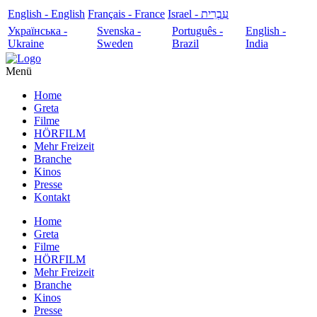
English - English
Français - France
עִבְרִית - Israel
Українська -
Svenska -
Português -
English -
Ukraine
Sweden
Brazil
India
Menü
Home
Greta
Filme
HÖRFILM
Mehr Freizeit
Branche
Kinos
Presse
Kontakt
Home
Greta
Filme
HÖRFILM
Mehr Freizeit
Branche
Kinos
Presse