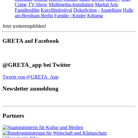
Crime
TV-Show
Multimedia-Installation
Martial Arts
Familienfilm
Kurzfilmfestival
Dokufiction
-
Austellung
Halle
am Berghain Berlin
Familie / Kinder
Kdrama
Jetzt weiterempfehlen!
GRETA auf Facebook
@GRETA_app bei Twitter
Tweets von @GRETA_App
Newsletter anmeldung
Partners