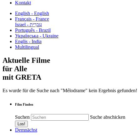
Kontakt
English - English
Français - France
עִבְרִית - Israel
Português - Brazil
Українська - Ukraine
Englis - India
Multilingual
Aktuelle Filme
für Alle
mit GRETA
Es wurde für die Suche nach "Mélodrame" kein Ergebnis gefunden!
Film Finden
Suchen
Suche abschicken
Demnächst