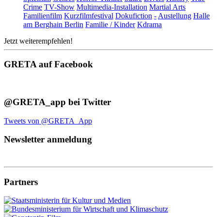
Crime
TV-Show
Multimedia-Installation
Martial Arts
Familienfilm
Kurzfilmfestival
Dokufiction
-
Austellung
Halle
am Berghain Berlin
Familie / Kinder
Kdrama
Jetzt weiterempfehlen!
GRETA auf Facebook
@GRETA_app bei Twitter
Tweets von @GRETA_App
Newsletter anmeldung
Partners