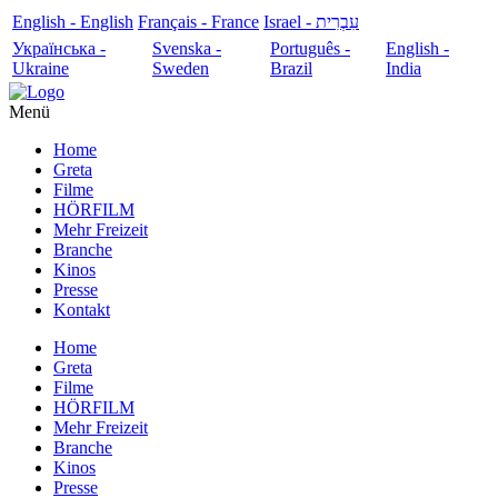
English - English
Français - France
עִבְרִית - Israel
Українська -
Svenska -
Português -
English -
Ukraine
Sweden
Brazil
India
Menü
Home
Greta
Filme
HÖRFILM
Mehr Freizeit
Branche
Kinos
Presse
Kontakt
Home
Greta
Filme
HÖRFILM
Mehr Freizeit
Branche
Kinos
Presse