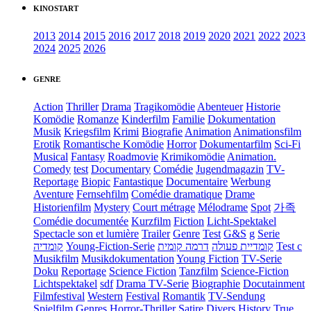
KINOSTART
2013
2014
2015
2016
2017
2018
2019
2020
2021
2022
2023
2024
2025
2026
GENRE
Action
Thriller
Drama
Tragikomödie
Abenteuer
Historie
Komödie
Romanze
Kinderfilm
Familie
Dokumentation
Musik
Kriegsfilm
Krimi
Biografie
Animation
Animationsfilm
Erotik
Romantische Komödie
Horror
Dokumentarfilm
Sci-Fi
Musical
Fantasy
Roadmovie
Krimikomödie
Animation.
Comedy
test
Documentary
Comédie
Jugendmagazin
TV-
Reportage
Biopic
Fantastique
Documentaire
Werbung
Aventure
Fernsehfilm
Comédie dramatique
Drame
Historienfilm
Mystery
Court métrage
Mélodrame
Spot
가족
Comédie documentée
Kurzfilm
Fiction
Licht-Spektakel
Spectacle son et lumière
Trailer
Genre
Test
G&S
g
Serie
קומדיה
Young-Fiction-Serie
דרמה קומית
קומדיית פעולה
Test c
Musikfilm
Musikdokumentation
Young Fiction
TV-Serie
Doku
Reportage
Science Fiction
Tanzfilm
Science-Fiction
Lichtspektakel
sdf
Drama TV-Serie
Biographie
Docutainment
Filmfestival
Western
Festival
Romantik
TV-Sendung
Spielfilm
Genres
Horror-Thriller
Satire
Divers
History
True