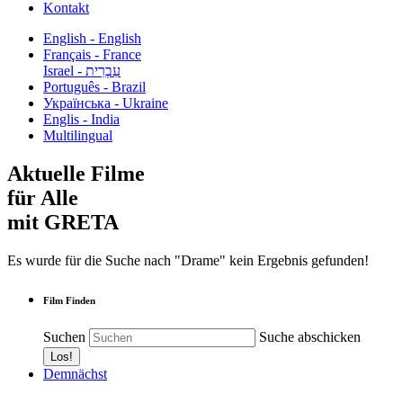
Kontakt
English - English
Français - France
עִבְרִית - Israel
Português - Brazil
Українська - Ukraine
Englis - India
Multilingual
Aktuelle Filme
für Alle
mit GRETA
Es wurde für die Suche nach "Drame" kein Ergebnis gefunden!
Film Finden
Suchen
Suche abschicken
Demnächst