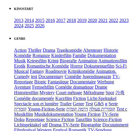
KINOSTART
2013
2014
2015
2016
2017
2018
2019
2020
2021
2022
2023
2024
2025
2026
GENRE
Action
Thriller
Drama
Tragikomödie
Abenteuer
Historie
Komödie
Romanze
Kinderfilm
Familie
Dokumentation
Musik
Kriegsfilm
Krimi
Biografie
Animation
Animationsfilm
Erotik
Romantische Komödie
Horror
Dokumentarfilm
Sci-Fi
Musical
Fantasy
Roadmovie
Krimikomödie
Animation.
Comedy
test
Documentary
Comédie
Jugendmagazin
TV-
Reportage
Biopic
Fantastique
Documentaire
Werbung
Aventure
Fernsehfilm
Comédie dramatique
Drame
Historienfilm
Mystery
Court métrage
Mélodrame
Spot
가족
Comédie documentée
Kurzfilm
Fiction
Licht-Spektakel
Spectacle son et lumière
Trailer
Genre
Test
G&S
g
Serie
קומדיה
Young-Fiction-Serie
דרמה קומית
קומדיית פעולה
Test c
Musikfilm
Musikdokumentation
Young Fiction
TV-Serie
Doku
Reportage
Science Fiction
Tanzfilm
Science-Fiction
Lichtspektakel
sdf
Drama TV-Serie
Biographie
Docutainment
Filmfestival
Western
Festival
Romantik
TV-Sendung