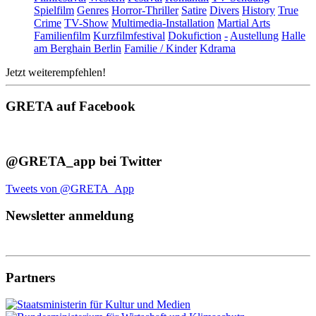
Spielfilm
Genres
Horror-Thriller
Satire
Divers
History
True
Crime
TV-Show
Multimedia-Installation
Martial Arts
Familienfilm
Kurzfilmfestival
Dokufiction
-
Austellung
Halle
am Berghain Berlin
Familie / Kinder
Kdrama
Jetzt weiterempfehlen!
GRETA auf Facebook
@GRETA_app bei Twitter
Tweets von @GRETA_App
Newsletter anmeldung
Partners