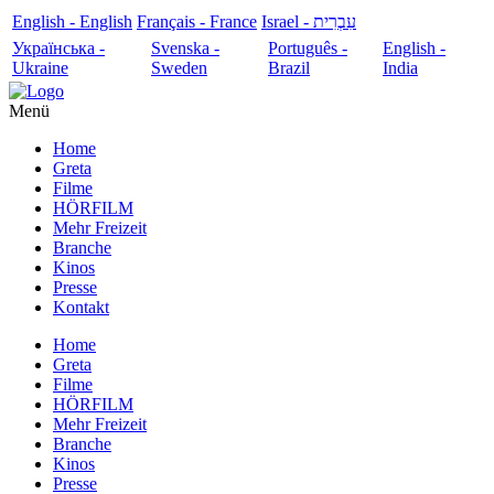
English - English
Français - France
עִבְרִית - Israel
Українська -
Svenska -
Português -
English -
Ukraine
Sweden
Brazil
India
Menü
Home
Greta
Filme
HÖRFILM
Mehr Freizeit
Branche
Kinos
Presse
Kontakt
Home
Greta
Filme
HÖRFILM
Mehr Freizeit
Branche
Kinos
Presse