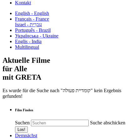
Kontakt
English - English
Français - France
עִבְרִית - Israel
Português - Brazil
Українська - Ukraine
Englis - India
Multilingual
Aktuelle Filme
für Alle
mit GRETA
Es wurde für die Suche nach "קומדיית פעולה" kein Ergebnis
gefunden!
Film Finden
Suchen
Suche abschicken
Demnächst