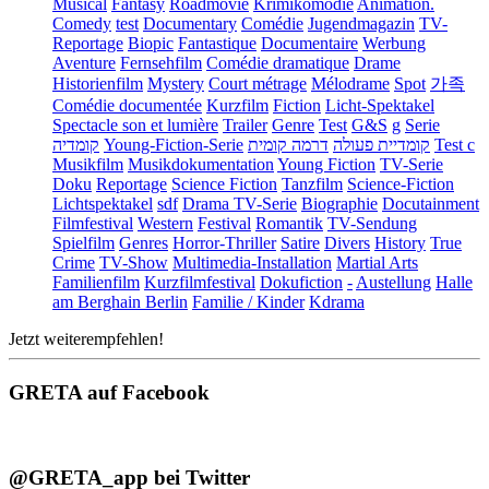
Musical
Fantasy
Roadmovie
Krimikomödie
Animation.
Comedy
test
Documentary
Comédie
Jugendmagazin
TV-
Reportage
Biopic
Fantastique
Documentaire
Werbung
Aventure
Fernsehfilm
Comédie dramatique
Drame
Historienfilm
Mystery
Court métrage
Mélodrame
Spot
가족
Comédie documentée
Kurzfilm
Fiction
Licht-Spektakel
Spectacle son et lumière
Trailer
Genre
Test
G&S
g
Serie
קומדיה
Young-Fiction-Serie
דרמה קומית
קומדיית פעולה
Test c
Musikfilm
Musikdokumentation
Young Fiction
TV-Serie
Doku
Reportage
Science Fiction
Tanzfilm
Science-Fiction
Lichtspektakel
sdf
Drama TV-Serie
Biographie
Docutainment
Filmfestival
Western
Festival
Romantik
TV-Sendung
Spielfilm
Genres
Horror-Thriller
Satire
Divers
History
True
Crime
TV-Show
Multimedia-Installation
Martial Arts
Familienfilm
Kurzfilmfestival
Dokufiction
-
Austellung
Halle
am Berghain Berlin
Familie / Kinder
Kdrama
Jetzt weiterempfehlen!
GRETA auf Facebook
@GRETA_app bei Twitter