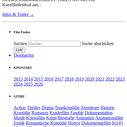
Kurzfilmfestival am...
Infos & Trailer →
Film Finden
Suchen
Suche abschicken
Demnächst
KINOSTART
2013
2014
2015
2016
2017
2018
2019
2020
2021
2022
2023
2024
2025
2026
GENRE
Action
Thriller
Drama
Tragikomödie
Abenteuer
Historie
Komödie
Romanze
Kinderfilm
Familie
Dokumentation
Musik
Kriegsfilm
Krimi
Biografie
Animation
Animationsfilm
Erotik
Romantische Komödie
Horror
Dokumentarfilm
Sci-Fi