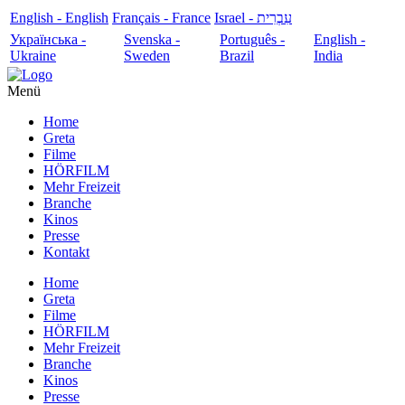
English - English
Français - France
עִבְרִית - Israel
Українська -
Svenska -
Português -
English -
Ukraine
Sweden
Brazil
India
Menü
Home
Greta
Filme
HÖRFILM
Mehr Freizeit
Branche
Kinos
Presse
Kontakt
Home
Greta
Filme
HÖRFILM
Mehr Freizeit
Branche
Kinos
Presse