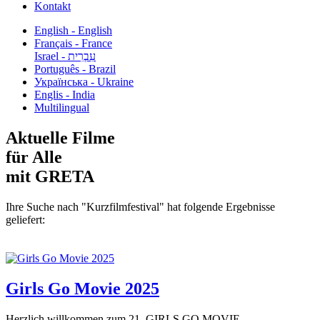
Kontakt
English - English
Français - France
עִבְרִית - Israel
Português - Brazil
Українська - Ukraine
Englis - India
Multilingual
Aktuelle Filme
für Alle
mit GRETA
Ihre Suche nach "Kurzfilmfestival" hat folgende Ergebnisse
geliefert:
Girls Go Movie 2025
Herzlich willkommen zum 21. GIRLS GO MOVIE