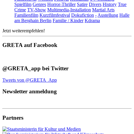
Spielfilm
Genres
Horror-Thriller
Satire
Divers
History
True
Crime
TV-Show
Multimedia-Installation
Martial Arts
Familienfilm
Kurzfilmfestival
Dokufiction
-
Austellung
Halle
am Berghain Berlin
Familie / Kinder
Kdrama
Jetzt weiterempfehlen!
GRETA auf Facebook
@GRETA_app bei Twitter
Tweets von @GRETA_App
Newsletter anmeldung
Partners