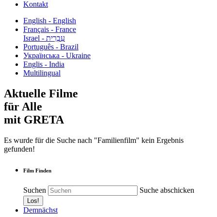
Kontakt
English - English
Français - France
עִבְרִית - Israel
Português - Brazil
Українська - Ukraine
Englis - India
Multilingual
Aktuelle Filme
für Alle
mit GRETA
Es wurde für die Suche nach "Familienfilm" kein Ergebnis
gefunden!
Film Finden
Suchen
Suche abschicken
Demnächst