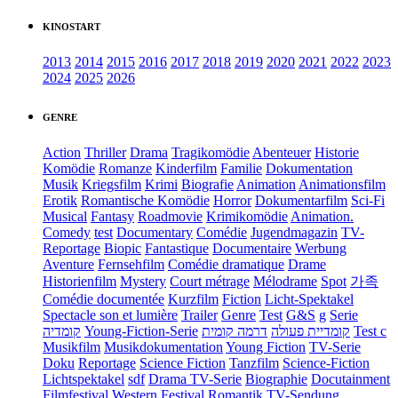
KINOSTART
2013
2014
2015
2016
2017
2018
2019
2020
2021
2022
2023
2024
2025
2026
GENRE
Action
Thriller
Drama
Tragikomödie
Abenteuer
Historie
Komödie
Romanze
Kinderfilm
Familie
Dokumentation
Musik
Kriegsfilm
Krimi
Biografie
Animation
Animationsfilm
Erotik
Romantische Komödie
Horror
Dokumentarfilm
Sci-Fi
Musical
Fantasy
Roadmovie
Krimikomödie
Animation.
Comedy
test
Documentary
Comédie
Jugendmagazin
TV-
Reportage
Biopic
Fantastique
Documentaire
Werbung
Aventure
Fernsehfilm
Comédie dramatique
Drame
Historienfilm
Mystery
Court métrage
Mélodrame
Spot
가족
Comédie documentée
Kurzfilm
Fiction
Licht-Spektakel
Spectacle son et lumière
Trailer
Genre
Test
G&S
g
Serie
קומדיה
Young-Fiction-Serie
דרמה קומית
קומדיית פעולה
Test c
Musikfilm
Musikdokumentation
Young Fiction
TV-Serie
Doku
Reportage
Science Fiction
Tanzfilm
Science-Fiction
Lichtspektakel
sdf
Drama TV-Serie
Biographie
Docutainment
Filmfestival
Western
Festival
Romantik
TV-Sendung