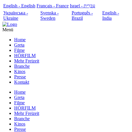
English - English
Français - France
עִבְרִית - Israel
Українська -
Svenska -
Português -
English -
Ukraine
Sweden
Brazil
India
Menü
Home
Greta
Filme
HÖRFILM
Mehr Freizeit
Branche
Kinos
Presse
Kontakt
Home
Greta
Filme
HÖRFILM
Mehr Freizeit
Branche
Kinos
Presse