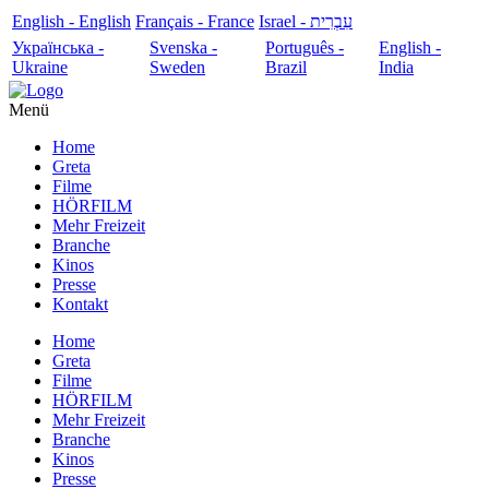
English - English
Français - France
עִבְרִית - Israel
Українська -
Svenska -
Português -
English -
Ukraine
Sweden
Brazil
India
Menü
Home
Greta
Filme
HÖRFILM
Mehr Freizeit
Branche
Kinos
Presse
Kontakt
Home
Greta
Filme
HÖRFILM
Mehr Freizeit
Branche
Kinos
Presse