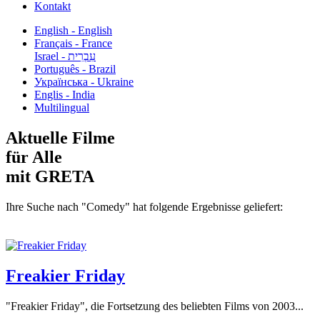
Kontakt
English - English
Français - France
עִבְרִית - Israel
Português - Brazil
Українська - Ukraine
Englis - India
Multilingual
Aktuelle Filme
für Alle
mit GRETA
Ihre Suche nach "Comedy" hat folgende Ergebnisse geliefert:
Freakier Friday
"Freakier Friday", die Fortsetzung des beliebten Films von 2003...