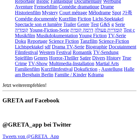
Reportage
Biopic
Fantastique
Documentaire
Werbung
Aventure
Fernsehfilm
Comédie dramatique
Drame
Historienfilm
Mystery
Court métrage
Mélodrame
Spot
가족
Comédie documentée
Kurzfilm
Fiction
Licht-Spektakel
Spectacle son et lumière
Trailer
Genre
Test
G&S
g
Serie
קומדיה
Young-Fiction-Serie
דרמה קומית
קומדיית פעולה
Test c
Musikfilm
Musikdokumentation
Young Fiction
TV-Serie
Doku
Reportage
Science Fiction
Tanzfilm
Science-Fiction
Lichtspektakel
sdf
Drama TV-Serie
Biographie
Docutainment
Filmfestival
Western
Festival
Romantik
TV-Sendung
Spielfilm
Genres
Horror-Thriller
Satire
Divers
History
True
Crime
TV-Show
Multimedia-Installation
Martial Arts
Familienfilm
Kurzfilmfestival
Dokufiction
-
Austellung
Halle
am Berghain Berlin
Familie / Kinder
Kdrama
Jetzt weiterempfehlen!
GRETA auf Facebook
@GRETA_app bei Twitter
Tweets von @GRETA_App