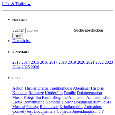
Infos & Trailer →
Film Finden
Suchen
Suche abschicken
Demnächst
KINOSTART
2013
2014
2015
2016
2017
2018
2019
2020
2021
2022
2023
2024
2025
2026
GENRE
Action
Thriller
Drama
Tragikomödie
Abenteuer
Historie
Komödie
Romanze
Kinderfilm
Familie
Dokumentation
Musik
Kriegsfilm
Krimi
Biografie
Animation
Animationsfilm
Erotik
Romantische Komödie
Horror
Dokumentarfilm
Sci-Fi
Musical
Fantasy
Roadmovie
Krimikomödie
Animation.
Comedy
test
Documentary
Comédie
Jugendmagazin
TV-