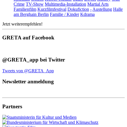
Crime
TV-Show
Multimedia-Installation
Martial Arts
Familienfilm
Kurzfilmfestival
Dokufiction
-
Austellung
Halle
am Berghain Berlin
Familie / Kinder
Kdrama
Jetzt weiterempfehlen!
GRETA auf Facebook
@GRETA_app bei Twitter
Tweets von @GRETA_App
Newsletter anmeldung
Partners