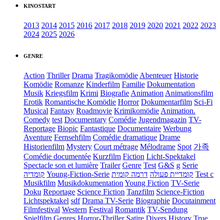
KINOSTART
2013
2014
2015
2016
2017
2018
2019
2020
2021
2022
2023
2024
2025
2026
GENRE
Action
Thriller
Drama
Tragikomödie
Abenteuer
Historie
Komödie
Romanze
Kinderfilm
Familie
Dokumentation
Musik
Kriegsfilm
Krimi
Biografie
Animation
Animationsfilm
Erotik
Romantische Komödie
Horror
Dokumentarfilm
Sci-Fi
Musical
Fantasy
Roadmovie
Krimikomödie
Animation.
Comedy
test
Documentary
Comédie
Jugendmagazin
TV-
Reportage
Biopic
Fantastique
Documentaire
Werbung
Aventure
Fernsehfilm
Comédie dramatique
Drame
Historienfilm
Mystery
Court métrage
Mélodrame
Spot
가족
Comédie documentée
Kurzfilm
Fiction
Licht-Spektakel
Spectacle son et lumière
Trailer
Genre
Test
G&S
g
Serie
קומדיה
Young-Fiction-Serie
דרמה קומית
קומדיית פעולה
Test c
Musikfilm
Musikdokumentation
Young Fiction
TV-Serie
Doku
Reportage
Science Fiction
Tanzfilm
Science-Fiction
Lichtspektakel
sdf
Drama TV-Serie
Biographie
Docutainment
Filmfestival
Western
Festival
Romantik
TV-Sendung
Spielfilm
Genres
Horror-Thriller
Satire
Divers
History
True