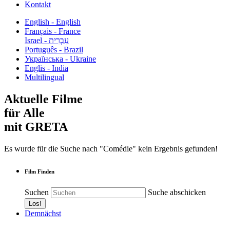
Kontakt
English - English
Français - France
עִבְרִית - Israel
Português - Brazil
Українська - Ukraine
Englis - India
Multilingual
Aktuelle Filme
für Alle
mit GRETA
Es wurde für die Suche nach "Comédie" kein Ergebnis gefunden!
Film Finden
Suchen
Suche abschicken
Demnächst