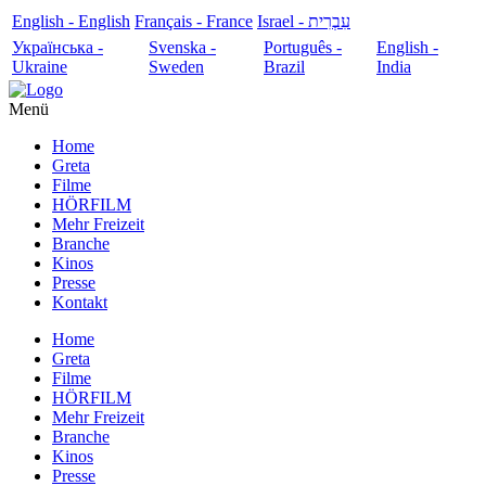
English - English
Français - France
עִבְרִית - Israel
Українська -
Svenska -
Português -
English -
Ukraine
Sweden
Brazil
India
Menü
Home
Greta
Filme
HÖRFILM
Mehr Freizeit
Branche
Kinos
Presse
Kontakt
Home
Greta
Filme
HÖRFILM
Mehr Freizeit
Branche
Kinos
Presse