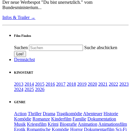
Der neue Werbespot "Du bist unersetzlich." vom
Bundesministerium...
Infos & Trailer →
Film Finden
Suchen
Suche abschicken
Demnächst
KINOSTART
2013
2014
2015
2016
2017
2018
2019
2020
2021
2022
2023
2024
2025
2026
GENRE
Action
Thriller
Drama
Tragikomödie
Abenteuer
Historie
Komödie
Romanze
Kinderfilm
Familie
Dokumentation
Musik
Kriegsfilm
Krimi
Biografie
Animation
Animationsfilm
Erotik
Romantische Komödie
Horror
Dokumentarfilm
Sci-Fi