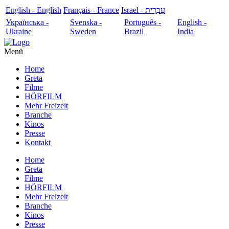
English - English
Français - France
עִבְרִית - Israel
Українська -
Svenska -
Português -
English -
Ukraine
Sweden
Brazil
India
Menü
Home
Greta
Filme
HÖRFILM
Mehr Freizeit
Branche
Kinos
Presse
Kontakt
Home
Greta
Filme
HÖRFILM
Mehr Freizeit
Branche
Kinos
Presse