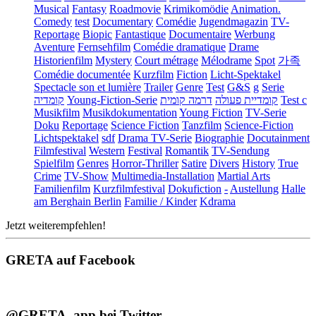
Musical
Fantasy
Roadmovie
Krimikomödie
Animation.
Comedy
test
Documentary
Comédie
Jugendmagazin
TV-
Reportage
Biopic
Fantastique
Documentaire
Werbung
Aventure
Fernsehfilm
Comédie dramatique
Drame
Historienfilm
Mystery
Court métrage
Mélodrame
Spot
가족
Comédie documentée
Kurzfilm
Fiction
Licht-Spektakel
Spectacle son et lumière
Trailer
Genre
Test
G&S
g
Serie
קומדיה
Young-Fiction-Serie
דרמה קומית
קומדיית פעולה
Test c
Musikfilm
Musikdokumentation
Young Fiction
TV-Serie
Doku
Reportage
Science Fiction
Tanzfilm
Science-Fiction
Lichtspektakel
sdf
Drama TV-Serie
Biographie
Docutainment
Filmfestival
Western
Festival
Romantik
TV-Sendung
Spielfilm
Genres
Horror-Thriller
Satire
Divers
History
True
Crime
TV-Show
Multimedia-Installation
Martial Arts
Familienfilm
Kurzfilmfestival
Dokufiction
-
Austellung
Halle
am Berghain Berlin
Familie / Kinder
Kdrama
Jetzt weiterempfehlen!
GRETA auf Facebook
@GRETA_app bei Twitter