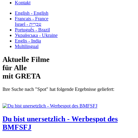
Kontakt
English - English
Français - France
עִבְרִית - Israel
Português - Brazil
Українська - Ukraine
Englis - India
Multilingual
Aktuelle Filme
für Alle
mit GRETA
Ihre Suche nach "Spot" hat folgende Ergebnisse geliefert:
Du bist unersetzlich - Werbespot des
BMFSFJ