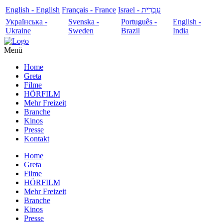
English - English
Français - France
עִבְרִית - Israel
Українська -
Svenska -
Português -
English -
Ukraine
Sweden
Brazil
India
Menü
Home
Greta
Filme
HÖRFILM
Mehr Freizeit
Branche
Kinos
Presse
Kontakt
Home
Greta
Filme
HÖRFILM
Mehr Freizeit
Branche
Kinos
Presse