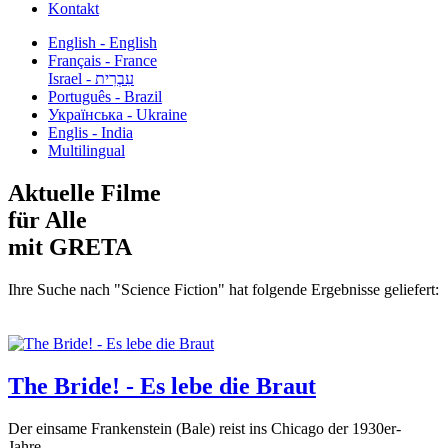
Kontakt
English - English
Français - France
עִבְרִית - Israel
Português - Brazil
Українська - Ukraine
Englis - India
Multilingual
Aktuelle Filme
für Alle
mit GRETA
Ihre Suche nach "Science Fiction" hat folgende Ergebnisse geliefert:
The Bride! - Es lebe die Braut
Der einsame Frankenstein (Bale) reist ins Chicago der 1930er-
Jahre,...