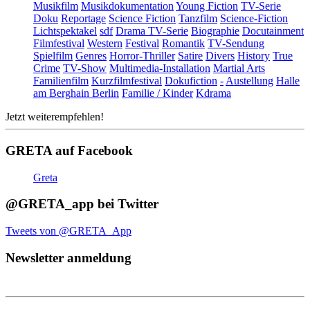
Musikfilm
Musikdokumentation
Young Fiction
TV-Serie
Doku
Reportage
Science Fiction
Tanzfilm
Science-Fiction
Lichtspektakel
sdf
Drama TV-Serie
Biographie
Docutainment
Filmfestival
Western
Festival
Romantik
TV-Sendung
Spielfilm
Genres
Horror-Thriller
Satire
Divers
History
True
Crime
TV-Show
Multimedia-Installation
Martial Arts
Familienfilm
Kurzfilmfestival
Dokufiction
-
Austellung
Halle
am Berghain Berlin
Familie / Kinder
Kdrama
Jetzt weiterempfehlen!
GRETA auf Facebook
Greta
@GRETA_app bei Twitter
Tweets von @GRETA_App
Newsletter anmeldung