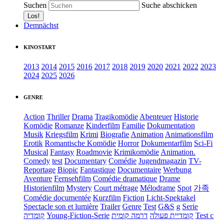
Suchen
Suche abschicken
Demnächst
KINOSTART
2013
2014
2015
2016
2017
2018
2019
2020
2021
2022
2023
2024
2025
2026
GENRE
Action
Thriller
Drama
Tragikomödie
Abenteuer
Historie
Komödie
Romanze
Kinderfilm
Familie
Dokumentation
Musik
Kriegsfilm
Krimi
Biografie
Animation
Animationsfilm
Erotik
Romantische Komödie
Horror
Dokumentarfilm
Sci-Fi
Musical
Fantasy
Roadmovie
Krimikomödie
Animation.
Comedy
test
Documentary
Comédie
Jugendmagazin
TV-
Reportage
Biopic
Fantastique
Documentaire
Werbung
Aventure
Fernsehfilm
Comédie dramatique
Drame
Historienfilm
Mystery
Court métrage
Mélodrame
Spot
가족
Comédie documentée
Kurzfilm
Fiction
Licht-Spektakel
Spectacle son et lumière
Trailer
Genre
Test
G&S
g
Serie
קומדיה
Young-Fiction-Serie
דרמה קומית
קומדיית פעולה
Test c