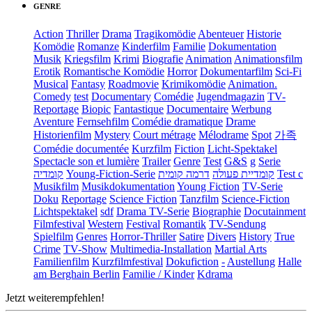
GENRE
Action
Thriller
Drama
Tragikomödie
Abenteuer
Historie
Komödie
Romanze
Kinderfilm
Familie
Dokumentation
Musik
Kriegsfilm
Krimi
Biografie
Animation
Animationsfilm
Erotik
Romantische Komödie
Horror
Dokumentarfilm
Sci-Fi
Musical
Fantasy
Roadmovie
Krimikomödie
Animation.
Comedy
test
Documentary
Comédie
Jugendmagazin
TV-
Reportage
Biopic
Fantastique
Documentaire
Werbung
Aventure
Fernsehfilm
Comédie dramatique
Drame
Historienfilm
Mystery
Court métrage
Mélodrame
Spot
가족
Comédie documentée
Kurzfilm
Fiction
Licht-Spektakel
Spectacle son et lumière
Trailer
Genre
Test
G&S
g
Serie
קומדיה
Young-Fiction-Serie
דרמה קומית
קומדיית פעולה
Test c
Musikfilm
Musikdokumentation
Young Fiction
TV-Serie
Doku
Reportage
Science Fiction
Tanzfilm
Science-Fiction
Lichtspektakel
sdf
Drama TV-Serie
Biographie
Docutainment
Filmfestival
Western
Festival
Romantik
TV-Sendung
Spielfilm
Genres
Horror-Thriller
Satire
Divers
History
True
Crime
TV-Show
Multimedia-Installation
Martial Arts
Familienfilm
Kurzfilmfestival
Dokufiction
-
Austellung
Halle
am Berghain Berlin
Familie / Kinder
Kdrama
Jetzt weiterempfehlen!