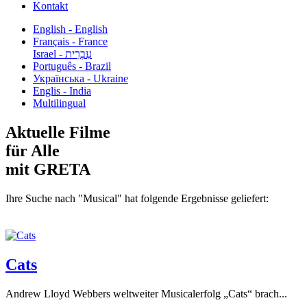
Kontakt
English - English
Français - France
עִבְרִית - Israel
Português - Brazil
Українська - Ukraine
Englis - India
Multilingual
Aktuelle Filme
für Alle
mit GRETA
Ihre Suche nach "Musical" hat folgende Ergebnisse geliefert:
Cats
Andrew Lloyd Webbers weltweiter Musicalerfolg „Cats“ brach...