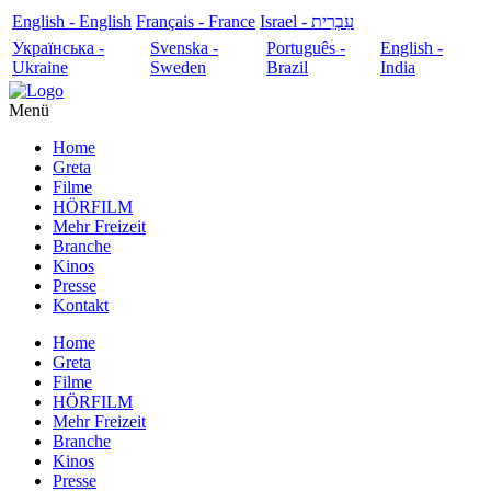
English - English
Français - France
עִבְרִית - Israel
Українська -
Svenska -
Português -
English -
Ukraine
Sweden
Brazil
India
Menü
Home
Greta
Filme
HÖRFILM
Mehr Freizeit
Branche
Kinos
Presse
Kontakt
Home
Greta
Filme
HÖRFILM
Mehr Freizeit
Branche
Kinos
Presse