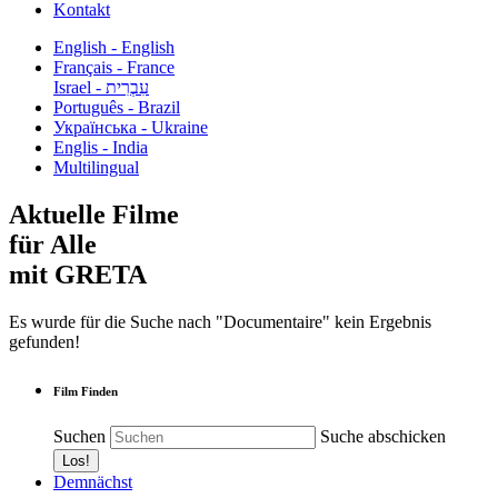
Kontakt
English - English
Français - France
עִבְרִית - Israel
Português - Brazil
Українська - Ukraine
Englis - India
Multilingual
Aktuelle Filme
für Alle
mit GRETA
Es wurde für die Suche nach "Documentaire" kein Ergebnis
gefunden!
Film Finden
Suchen
Suche abschicken
Demnächst