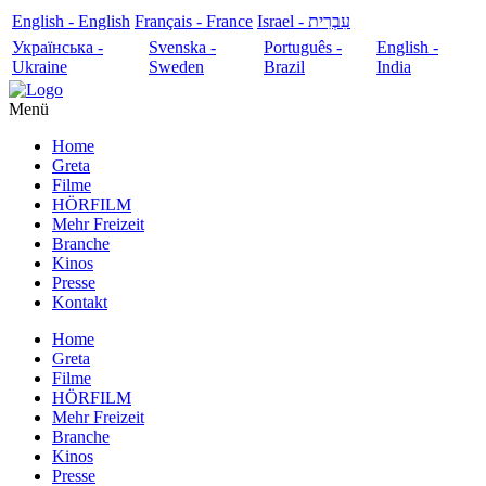
English - English
Français - France
עִבְרִית - Israel
Українська -
Svenska -
Português -
English -
Ukraine
Sweden
Brazil
India
Menü
Home
Greta
Filme
HÖRFILM
Mehr Freizeit
Branche
Kinos
Presse
Kontakt
Home
Greta
Filme
HÖRFILM
Mehr Freizeit
Branche
Kinos
Presse