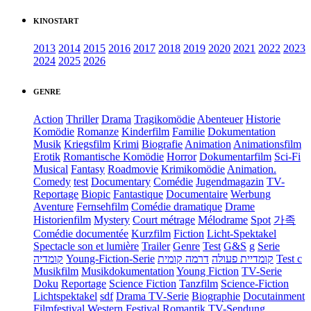
KINOSTART
2013
2014
2015
2016
2017
2018
2019
2020
2021
2022
2023
2024
2025
2026
GENRE
Action
Thriller
Drama
Tragikomödie
Abenteuer
Historie
Komödie
Romanze
Kinderfilm
Familie
Dokumentation
Musik
Kriegsfilm
Krimi
Biografie
Animation
Animationsfilm
Erotik
Romantische Komödie
Horror
Dokumentarfilm
Sci-Fi
Musical
Fantasy
Roadmovie
Krimikomödie
Animation.
Comedy
test
Documentary
Comédie
Jugendmagazin
TV-
Reportage
Biopic
Fantastique
Documentaire
Werbung
Aventure
Fernsehfilm
Comédie dramatique
Drame
Historienfilm
Mystery
Court métrage
Mélodrame
Spot
가족
Comédie documentée
Kurzfilm
Fiction
Licht-Spektakel
Spectacle son et lumière
Trailer
Genre
Test
G&S
g
Serie
קומדיה
Young-Fiction-Serie
דרמה קומית
קומדיית פעולה
Test c
Musikfilm
Musikdokumentation
Young Fiction
TV-Serie
Doku
Reportage
Science Fiction
Tanzfilm
Science-Fiction
Lichtspektakel
sdf
Drama TV-Serie
Biographie
Docutainment
Filmfestival
Western
Festival
Romantik
TV-Sendung