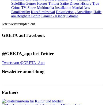
Spielfilm
Genres
Horror-Thriller
Satire
Divers
History
True
Crime
TV-Show
Multimedia-Installation
Martial Arts
Familienfilm
Kurzfilmfestival
Dokufiction
-
Austellung
Halle
am Berghain Berlin
Familie / Kinder
Kdrama
Jetzt weiterempfehlen!
GRETA auf Facebook
@GRETA_app bei Twitter
Tweets von @GRETA_App
Newsletter anmeldung
Partners