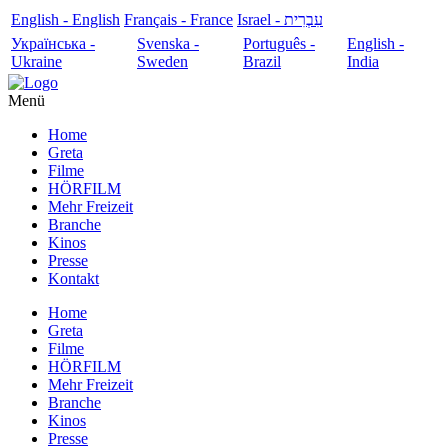
English - English
Français - France
עִבְרִית - Israel
Українська -
Svenska -
Português -
English -
Ukraine
Sweden
Brazil
India
Menü
Home
Greta
Filme
HÖRFILM
Mehr Freizeit
Branche
Kinos
Presse
Kontakt
Home
Greta
Filme
HÖRFILM
Mehr Freizeit
Branche
Kinos
Presse