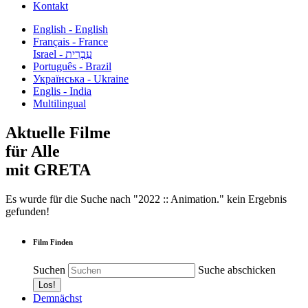
Kontakt
English - English
Français - France
עִבְרִית - Israel
Português - Brazil
Українська - Ukraine
Englis - India
Multilingual
Aktuelle Filme
für Alle
mit GRETA
Es wurde für die Suche nach "2022 :: Animation." kein Ergebnis
gefunden!
Film Finden
Suchen
Suche abschicken
Demnächst