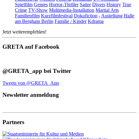
Spielfilm
Genres
Horror-Thriller
Satire
Divers
History
True
Crime
TV-Show
Multimedia-Installation
Martial Arts
Familienfilm
Kurzfilmfestival
Dokufiction
-
Austellung
Halle
am Berghain Berlin
Familie / Kinder
Kdrama
Jetzt weiterempfehlen!
GRETA auf Facebook
@GRETA_app bei Twitter
Tweets von @GRETA_App
Newsletter anmeldung
Partners