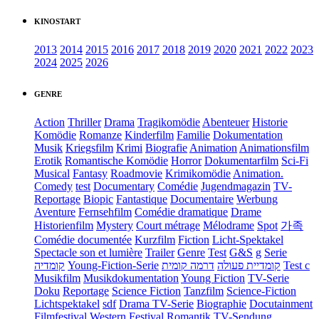
KINOSTART
2013
2014
2015
2016
2017
2018
2019
2020
2021
2022
2023
2024
2025
2026
GENRE
Action
Thriller
Drama
Tragikomödie
Abenteuer
Historie
Komödie
Romanze
Kinderfilm
Familie
Dokumentation
Musik
Kriegsfilm
Krimi
Biografie
Animation
Animationsfilm
Erotik
Romantische Komödie
Horror
Dokumentarfilm
Sci-Fi
Musical
Fantasy
Roadmovie
Krimikomödie
Animation.
Comedy
test
Documentary
Comédie
Jugendmagazin
TV-
Reportage
Biopic
Fantastique
Documentaire
Werbung
Aventure
Fernsehfilm
Comédie dramatique
Drame
Historienfilm
Mystery
Court métrage
Mélodrame
Spot
가족
Comédie documentée
Kurzfilm
Fiction
Licht-Spektakel
Spectacle son et lumière
Trailer
Genre
Test
G&S
g
Serie
קומדיה
Young-Fiction-Serie
דרמה קומית
קומדיית פעולה
Test c
Musikfilm
Musikdokumentation
Young Fiction
TV-Serie
Doku
Reportage
Science Fiction
Tanzfilm
Science-Fiction
Lichtspektakel
sdf
Drama TV-Serie
Biographie
Docutainment
Filmfestival
Western
Festival
Romantik
TV-Sendung