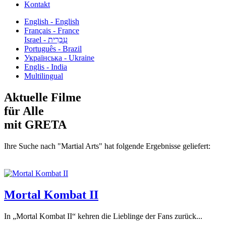
Kontakt
English - English
Français - France
עִבְרִית - Israel
Português - Brazil
Українська - Ukraine
Englis - India
Multilingual
Aktuelle Filme
für Alle
mit GRETA
Ihre Suche nach "Martial Arts" hat folgende Ergebnisse geliefert:
Mortal Kombat II
In „Mortal Kombat II“ kehren die Lieblinge der Fans zurück...