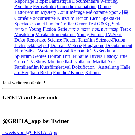
Reportage
Biopic
Fantastique
Documentaire
Werbung
Aventure
Fernsehfilm
Comédie dramatique
Drame
Historienfilm
Mystery
Court métrage
Mélodrame
Spot
가족
Comédie documentée
Kurzfilm
Fiction
Licht-Spektakel
Spectacle son et lumière
Trailer
Genre
Test
G&S
g
Serie
קומדיה
Young-Fiction-Serie
דרמה קומית
קומדיית פעולה
Test c
Musikfilm
Musikdokumentation
Young Fiction
TV-Serie
Doku
Reportage
Science Fiction
Tanzfilm
Science-Fiction
Lichtspektakel
sdf
Drama TV-Serie
Biographie
Docutainment
Filmfestival
Western
Festival
Romantik
TV-Sendung
Spielfilm
Genres
Horror-Thriller
Satire
Divers
History
True
Crime
TV-Show
Multimedia-Installation
Martial Arts
Familienfilm
Kurzfilmfestival
Dokufiction
-
Austellung
Halle
am Berghain Berlin
Familie / Kinder
Kdrama
Jetzt weiterempfehlen!
GRETA auf Facebook
@GRETA_app bei Twitter
Tweets von @GRETA_App