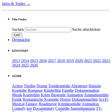
Infos & Trailer →
Film Finden
Suchen
Suche abschicken
Demnächst
KINOSTART
2013
2014
2015
2016
2017
2018
2019
2020
2021
2022
2023
2024
2025
2026
GENRE
Action
Thriller
Drama
Tragikomödie
Abenteuer
Historie
Komödie
Romanze
Kinderfilm
Familie
Dokumentation
Musik
Kriegsfilm
Krimi
Biografie
Animation
Animationsfilm
Erotik
Romantische Komödie
Horror
Dokumentarfilm
Sci-Fi
Musical
Fantasy
Roadmovie
Krimikomödie
Animation.
Comedy
test
Documentary
Comédie
Jugendmagazin
TV-