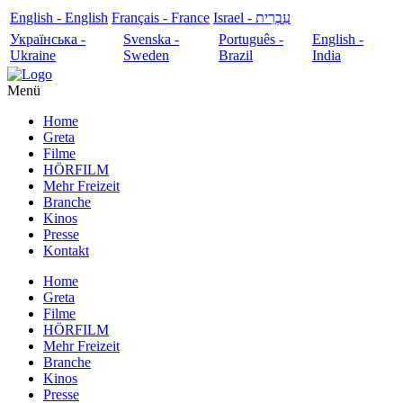
English - English
Français - France
עִבְרִית - Israel
Українська -
Svenska -
Português -
English -
Ukraine
Sweden
Brazil
India
Menü
Home
Greta
Filme
HÖRFILM
Mehr Freizeit
Branche
Kinos
Presse
Kontakt
Home
Greta
Filme
HÖRFILM
Mehr Freizeit
Branche
Kinos
Presse