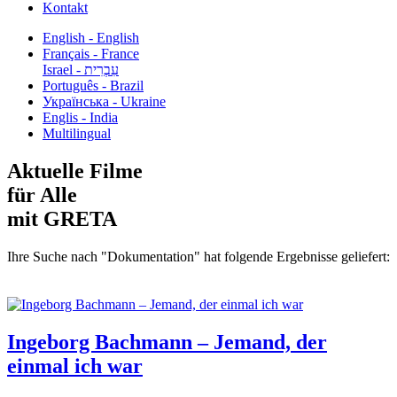
Kontakt
English - English
Français - France
עִבְרִית - Israel
Português - Brazil
Українська - Ukraine
Englis - India
Multilingual
Aktuelle Filme
für Alle
mit GRETA
Ihre Suche nach "Dokumentation" hat folgende Ergebnisse geliefert:
Ingeborg Bachmann – Jemand, der
einmal ich war