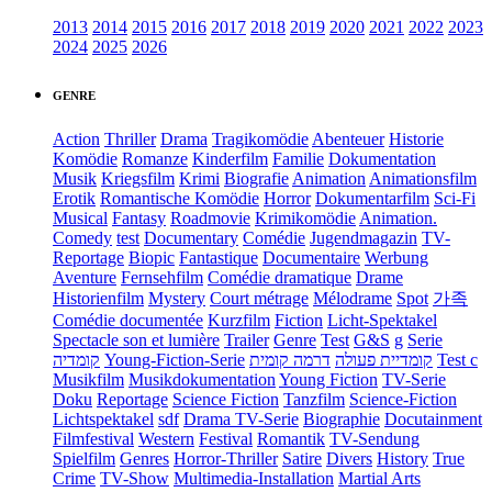
2013
2014
2015
2016
2017
2018
2019
2020
2021
2022
2023
2024
2025
2026
GENRE
Action
Thriller
Drama
Tragikomödie
Abenteuer
Historie
Komödie
Romanze
Kinderfilm
Familie
Dokumentation
Musik
Kriegsfilm
Krimi
Biografie
Animation
Animationsfilm
Erotik
Romantische Komödie
Horror
Dokumentarfilm
Sci-Fi
Musical
Fantasy
Roadmovie
Krimikomödie
Animation.
Comedy
test
Documentary
Comédie
Jugendmagazin
TV-
Reportage
Biopic
Fantastique
Documentaire
Werbung
Aventure
Fernsehfilm
Comédie dramatique
Drame
Historienfilm
Mystery
Court métrage
Mélodrame
Spot
가족
Comédie documentée
Kurzfilm
Fiction
Licht-Spektakel
Spectacle son et lumière
Trailer
Genre
Test
G&S
g
Serie
קומדיה
Young-Fiction-Serie
דרמה קומית
קומדיית פעולה
Test c
Musikfilm
Musikdokumentation
Young Fiction
TV-Serie
Doku
Reportage
Science Fiction
Tanzfilm
Science-Fiction
Lichtspektakel
sdf
Drama TV-Serie
Biographie
Docutainment
Filmfestival
Western
Festival
Romantik
TV-Sendung
Spielfilm
Genres
Horror-Thriller
Satire
Divers
History
True
Crime
TV-Show
Multimedia-Installation
Martial Arts