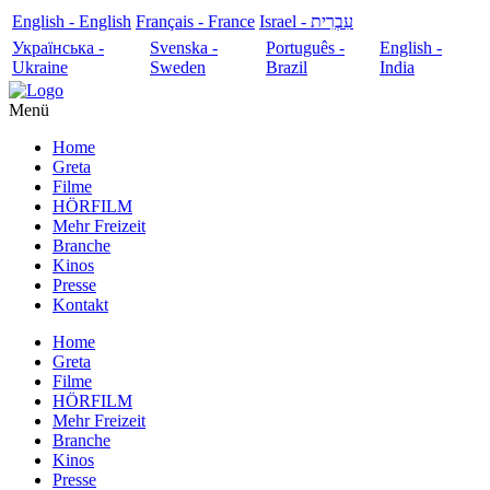
English - English
Français - France
עִבְרִית - Israel
Українська -
Svenska -
Português -
English -
Ukraine
Sweden
Brazil
India
Menü
Home
Greta
Filme
HÖRFILM
Mehr Freizeit
Branche
Kinos
Presse
Kontakt
Home
Greta
Filme
HÖRFILM
Mehr Freizeit
Branche
Kinos
Presse