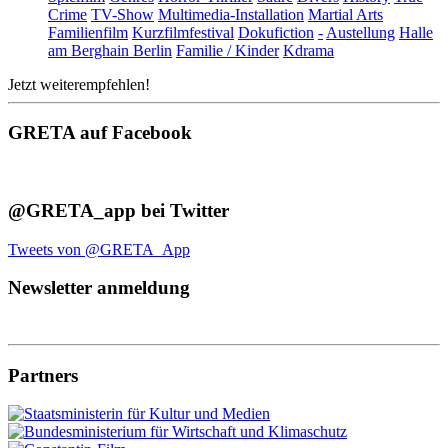
Crime
TV-Show
Multimedia-Installation
Martial Arts
Familienfilm
Kurzfilmfestival
Dokufiction
-
Austellung
Halle
am Berghain Berlin
Familie / Kinder
Kdrama
Jetzt weiterempfehlen!
GRETA auf Facebook
@GRETA_app bei Twitter
Tweets von @GRETA_App
Newsletter anmeldung
Partners