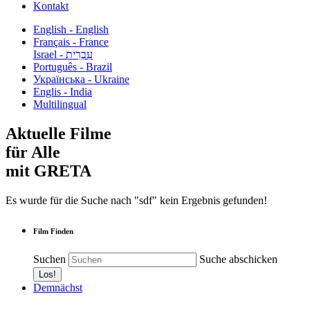
Kontakt
English - English
Français - France
עִבְרִית - Israel
Português - Brazil
Українська - Ukraine
Englis - India
Multilingual
Aktuelle Filme
für Alle
mit GRETA
Es wurde für die Suche nach "sdf" kein Ergebnis gefunden!
Film Finden
Suchen
Suche abschicken
Demnächst