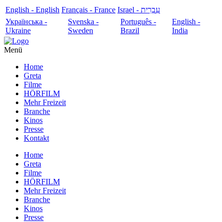
English - English
Français - France
עִבְרִית - Israel
Українська -
Svenska -
Português -
English -
Ukraine
Sweden
Brazil
India
Menü
Home
Greta
Filme
HÖRFILM
Mehr Freizeit
Branche
Kinos
Presse
Kontakt
Home
Greta
Filme
HÖRFILM
Mehr Freizeit
Branche
Kinos
Presse