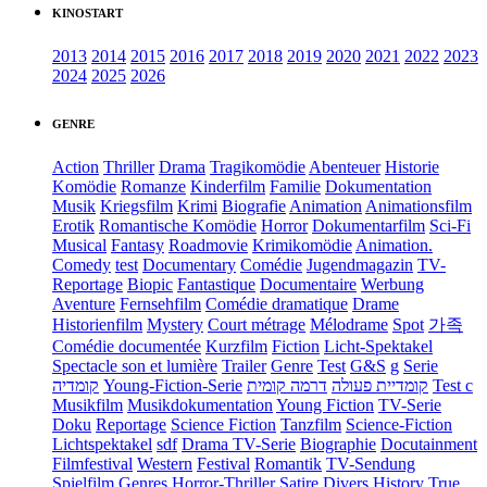
KINOSTART
2013
2014
2015
2016
2017
2018
2019
2020
2021
2022
2023
2024
2025
2026
GENRE
Action
Thriller
Drama
Tragikomödie
Abenteuer
Historie
Komödie
Romanze
Kinderfilm
Familie
Dokumentation
Musik
Kriegsfilm
Krimi
Biografie
Animation
Animationsfilm
Erotik
Romantische Komödie
Horror
Dokumentarfilm
Sci-Fi
Musical
Fantasy
Roadmovie
Krimikomödie
Animation.
Comedy
test
Documentary
Comédie
Jugendmagazin
TV-
Reportage
Biopic
Fantastique
Documentaire
Werbung
Aventure
Fernsehfilm
Comédie dramatique
Drame
Historienfilm
Mystery
Court métrage
Mélodrame
Spot
가족
Comédie documentée
Kurzfilm
Fiction
Licht-Spektakel
Spectacle son et lumière
Trailer
Genre
Test
G&S
g
Serie
קומדיה
Young-Fiction-Serie
דרמה קומית
קומדיית פעולה
Test c
Musikfilm
Musikdokumentation
Young Fiction
TV-Serie
Doku
Reportage
Science Fiction
Tanzfilm
Science-Fiction
Lichtspektakel
sdf
Drama TV-Serie
Biographie
Docutainment
Filmfestival
Western
Festival
Romantik
TV-Sendung
Spielfilm
Genres
Horror-Thriller
Satire
Divers
History
True