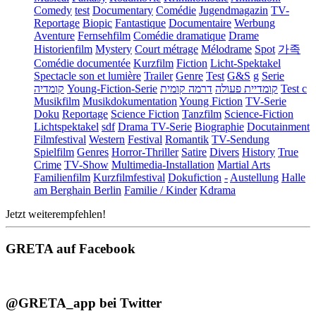
Comedy
test
Documentary
Comédie
Jugendmagazin
TV-
Reportage
Biopic
Fantastique
Documentaire
Werbung
Aventure
Fernsehfilm
Comédie dramatique
Drame
Historienfilm
Mystery
Court métrage
Mélodrame
Spot
가족
Comédie documentée
Kurzfilm
Fiction
Licht-Spektakel
Spectacle son et lumière
Trailer
Genre
Test
G&S
g
Serie
קומדיה
Young-Fiction-Serie
דרמה קומית
קומדיית פעולה
Test c
Musikfilm
Musikdokumentation
Young Fiction
TV-Serie
Doku
Reportage
Science Fiction
Tanzfilm
Science-Fiction
Lichtspektakel
sdf
Drama TV-Serie
Biographie
Docutainment
Filmfestival
Western
Festival
Romantik
TV-Sendung
Spielfilm
Genres
Horror-Thriller
Satire
Divers
History
True
Crime
TV-Show
Multimedia-Installation
Martial Arts
Familienfilm
Kurzfilmfestival
Dokufiction
-
Austellung
Halle
am Berghain Berlin
Familie / Kinder
Kdrama
Jetzt weiterempfehlen!
GRETA auf Facebook
@GRETA_app bei Twitter