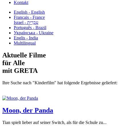
Kontakt
English - English
Français - France
עִבְרִית - Israel
Português - Brazil
Українська - Ukraine
Englis - India
Multilingual
Aktuelle Filme
für Alle
mit GRETA
Ihre Suche nach "Kinderfilm" hat folgende Ergebnisse geliefert:
Moon, der Panda
Tian spielt lieber auf seiner Switch, als für die Schule zu...