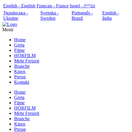
English - English
Français - France
עִבְרִית - Israel
Українська -
Svenska -
Português -
English -
Ukraine
Sweden
Brazil
India
Menü
Home
Greta
Filme
HÖRFILM
Mehr Freizeit
Branche
Kinos
Presse
Kontakt
Home
Greta
Filme
HÖRFILM
Mehr Freizeit
Branche
Kinos
Presse