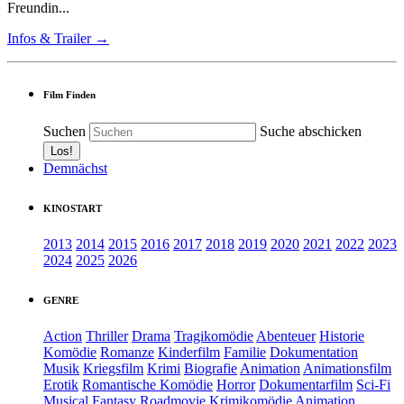
Freundin...
Infos & Trailer →
Film Finden
Suchen
Suche abschicken
Demnächst
KINOSTART
2013
2014
2015
2016
2017
2018
2019
2020
2021
2022
2023
2024
2025
2026
GENRE
Action
Thriller
Drama
Tragikomödie
Abenteuer
Historie
Komödie
Romanze
Kinderfilm
Familie
Dokumentation
Musik
Kriegsfilm
Krimi
Biografie
Animation
Animationsfilm
Erotik
Romantische Komödie
Horror
Dokumentarfilm
Sci-Fi
Musical
Fantasy
Roadmovie
Krimikomödie
Animation.