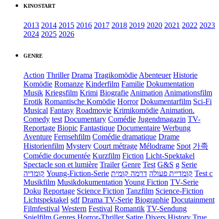
KINOSTART
2013
2014
2015
2016
2017
2018
2019
2020
2021
2022
2023
2024
2025
2026
GENRE
Action
Thriller
Drama
Tragikomödie
Abenteuer
Historie
Komödie
Romanze
Kinderfilm
Familie
Dokumentation
Musik
Kriegsfilm
Krimi
Biografie
Animation
Animationsfilm
Erotik
Romantische Komödie
Horror
Dokumentarfilm
Sci-Fi
Musical
Fantasy
Roadmovie
Krimikomödie
Animation.
Comedy
test
Documentary
Comédie
Jugendmagazin
TV-
Reportage
Biopic
Fantastique
Documentaire
Werbung
Aventure
Fernsehfilm
Comédie dramatique
Drame
Historienfilm
Mystery
Court métrage
Mélodrame
Spot
가족
Comédie documentée
Kurzfilm
Fiction
Licht-Spektakel
Spectacle son et lumière
Trailer
Genre
Test
G&S
g
Serie
קומדיה
Young-Fiction-Serie
דרמה קומית
קומדיית פעולה
Test c
Musikfilm
Musikdokumentation
Young Fiction
TV-Serie
Doku
Reportage
Science Fiction
Tanzfilm
Science-Fiction
Lichtspektakel
sdf
Drama TV-Serie
Biographie
Docutainment
Filmfestival
Western
Festival
Romantik
TV-Sendung
Spielfilm
Genres
Horror-Thriller
Satire
Divers
History
True