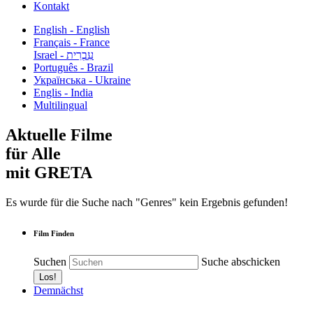
Kontakt
English - English
Français - France
עִבְרִית - Israel
Português - Brazil
Українська - Ukraine
Englis - India
Multilingual
Aktuelle Filme
für Alle
mit GRETA
Es wurde für die Suche nach "Genres" kein Ergebnis gefunden!
Film Finden
Suchen
Suche abschicken
Demnächst