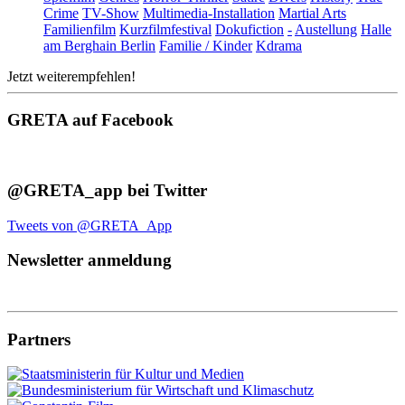
Crime
TV-Show
Multimedia-Installation
Martial Arts
Familienfilm
Kurzfilmfestival
Dokufiction
-
Austellung
Halle
am Berghain Berlin
Familie / Kinder
Kdrama
Jetzt weiterempfehlen!
GRETA auf Facebook
@GRETA_app bei Twitter
Tweets von @GRETA_App
Newsletter anmeldung
Partners