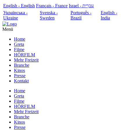
English - English
Français - France
עִבְרִית - Israel
Українська -
Svenska -
Português -
English -
Ukraine
Sweden
Brazil
India
Menü
Home
Greta
Filme
HÖRFILM
Mehr Freizeit
Branche
Kinos
Presse
Kontakt
Home
Greta
Filme
HÖRFILM
Mehr Freizeit
Branche
Kinos
Presse