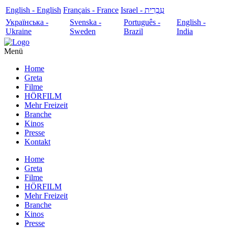
English - English
Français - France
עִבְרִית - Israel
Українська -
Svenska -
Português -
English -
Ukraine
Sweden
Brazil
India
Menü
Home
Greta
Filme
HÖRFILM
Mehr Freizeit
Branche
Kinos
Presse
Kontakt
Home
Greta
Filme
HÖRFILM
Mehr Freizeit
Branche
Kinos
Presse