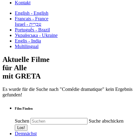
Kontakt
English - English
Français - France
עִבְרִית - Israel
Português - Brazil
Українська - Ukraine
Englis - India
Multilingual
Aktuelle Filme
für Alle
mit GRETA
Es wurde für die Suche nach "Comédie dramatique" kein Ergebnis
gefunden!
Film Finden
Suchen
Suche abschicken
Demnächst