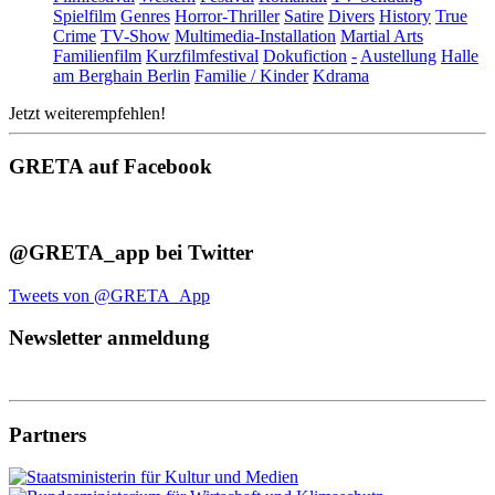
Spielfilm
Genres
Horror-Thriller
Satire
Divers
History
True
Crime
TV-Show
Multimedia-Installation
Martial Arts
Familienfilm
Kurzfilmfestival
Dokufiction
-
Austellung
Halle
am Berghain Berlin
Familie / Kinder
Kdrama
Jetzt weiterempfehlen!
GRETA auf Facebook
@GRETA_app bei Twitter
Tweets von @GRETA_App
Newsletter anmeldung
Partners