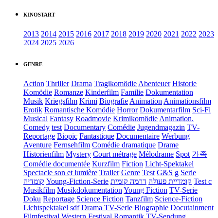
KINOSTART
2013
2014
2015
2016
2017
2018
2019
2020
2021
2022
2023
2024
2025
2026
GENRE
Action
Thriller
Drama
Tragikomödie
Abenteuer
Historie
Komödie
Romanze
Kinderfilm
Familie
Dokumentation
Musik
Kriegsfilm
Krimi
Biografie
Animation
Animationsfilm
Erotik
Romantische Komödie
Horror
Dokumentarfilm
Sci-Fi
Musical
Fantasy
Roadmovie
Krimikomödie
Animation.
Comedy
test
Documentary
Comédie
Jugendmagazin
TV-
Reportage
Biopic
Fantastique
Documentaire
Werbung
Aventure
Fernsehfilm
Comédie dramatique
Drame
Historienfilm
Mystery
Court métrage
Mélodrame
Spot
가족
Comédie documentée
Kurzfilm
Fiction
Licht-Spektakel
Spectacle son et lumière
Trailer
Genre
Test
G&S
g
Serie
קומדיה
Young-Fiction-Serie
דרמה קומית
קומדיית פעולה
Test c
Musikfilm
Musikdokumentation
Young Fiction
TV-Serie
Doku
Reportage
Science Fiction
Tanzfilm
Science-Fiction
Lichtspektakel
sdf
Drama TV-Serie
Biographie
Docutainment
Filmfestival
Western
Festival
Romantik
TV-Sendung