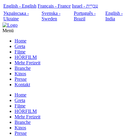
English - English
Français - France
עִבְרִית - Israel
Українська -
Svenska -
Português -
English -
Ukraine
Sweden
Brazil
India
Menü
Home
Greta
Filme
HÖRFILM
Mehr Freizeit
Branche
Kinos
Presse
Kontakt
Home
Greta
Filme
HÖRFILM
Mehr Freizeit
Branche
Kinos
Presse