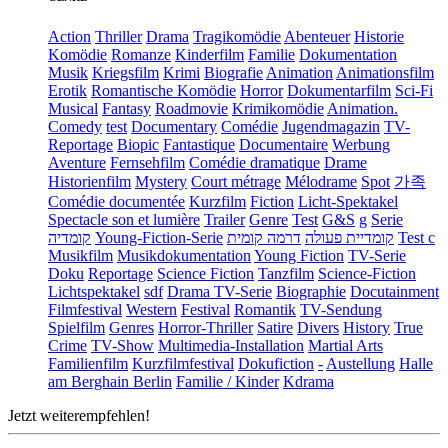
Action
Thriller
Drama
Tragikomödie
Abenteuer
Historie
Komödie
Romanze
Kinderfilm
Familie
Dokumentation
Musik
Kriegsfilm
Krimi
Biografie
Animation
Animationsfilm
Erotik
Romantische Komödie
Horror
Dokumentarfilm
Sci-Fi
Musical
Fantasy
Roadmovie
Krimikomödie
Animation.
Comedy
test
Documentary
Comédie
Jugendmagazin
TV-
Reportage
Biopic
Fantastique
Documentaire
Werbung
Aventure
Fernsehfilm
Comédie dramatique
Drame
Historienfilm
Mystery
Court métrage
Mélodrame
Spot
가족
Comédie documentée
Kurzfilm
Fiction
Licht-Spektakel
Spectacle son et lumière
Trailer
Genre
Test
G&S
g
Serie
קומדיה
Young-Fiction-Serie
דרמה קומית
קומדיית פעולה
Test c
Musikfilm
Musikdokumentation
Young Fiction
TV-Serie
Doku
Reportage
Science Fiction
Tanzfilm
Science-Fiction
Lichtspektakel
sdf
Drama TV-Serie
Biographie
Docutainment
Filmfestival
Western
Festival
Romantik
TV-Sendung
Spielfilm
Genres
Horror-Thriller
Satire
Divers
History
True
Crime
TV-Show
Multimedia-Installation
Martial Arts
Familienfilm
Kurzfilmfestival
Dokufiction
-
Austellung
Halle
am Berghain Berlin
Familie / Kinder
Kdrama
Jetzt weiterempfehlen!