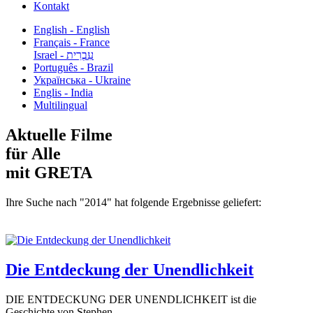
Kontakt
English - English
Français - France
עִבְרִית - Israel
Português - Brazil
Українська - Ukraine
Englis - India
Multilingual
Aktuelle Filme
für Alle
mit GRETA
Ihre Suche nach "2014" hat folgende Ergebnisse geliefert:
Die Entdeckung der Unendlichkeit
DIE ENTDECKUNG DER UNENDLICHKEIT ist die
Geschichte von Stephen...