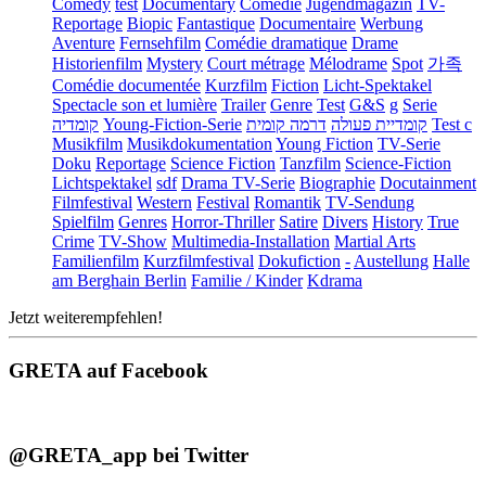
Comedy
test
Documentary
Comédie
Jugendmagazin
TV-
Reportage
Biopic
Fantastique
Documentaire
Werbung
Aventure
Fernsehfilm
Comédie dramatique
Drame
Historienfilm
Mystery
Court métrage
Mélodrame
Spot
가족
Comédie documentée
Kurzfilm
Fiction
Licht-Spektakel
Spectacle son et lumière
Trailer
Genre
Test
G&S
g
Serie
קומדיה
Young-Fiction-Serie
דרמה קומית
קומדיית פעולה
Test c
Musikfilm
Musikdokumentation
Young Fiction
TV-Serie
Doku
Reportage
Science Fiction
Tanzfilm
Science-Fiction
Lichtspektakel
sdf
Drama TV-Serie
Biographie
Docutainment
Filmfestival
Western
Festival
Romantik
TV-Sendung
Spielfilm
Genres
Horror-Thriller
Satire
Divers
History
True
Crime
TV-Show
Multimedia-Installation
Martial Arts
Familienfilm
Kurzfilmfestival
Dokufiction
-
Austellung
Halle
am Berghain Berlin
Familie / Kinder
Kdrama
Jetzt weiterempfehlen!
GRETA auf Facebook
@GRETA_app bei Twitter