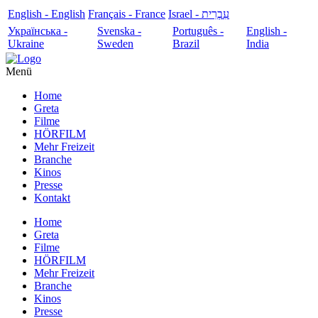
English - English
Français - France
עִבְרִית - Israel
Українська -
Svenska -
Português -
English -
Ukraine
Sweden
Brazil
India
Menü
Home
Greta
Filme
HÖRFILM
Mehr Freizeit
Branche
Kinos
Presse
Kontakt
Home
Greta
Filme
HÖRFILM
Mehr Freizeit
Branche
Kinos
Presse