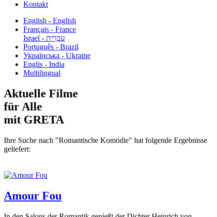
Kontakt
English - English
Français - France
עִבְרִית - Israel
Português - Brazil
Українська - Ukraine
Englis - India
Multilingual
Aktuelle Filme
für Alle
mit GRETA
Ihre Suche nach "Romantische Komödie" hat folgende Ergebnisse
geliefert:
Amour Fou
In den Salons der Romantik genießt der Dichter Heinrich von...