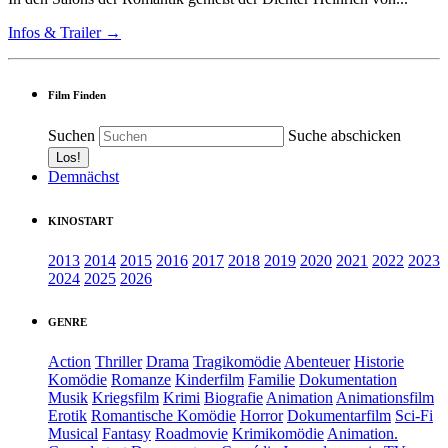
Infos & Trailer →
Film Finden
Suchen
Suche abschicken
Demnächst
KINOSTART
2013
2014
2015
2016
2017
2018
2019
2020
2021
2022
2023
2024
2025
2026
GENRE
Action
Thriller
Drama
Tragikomödie
Abenteuer
Historie
Komödie
Romanze
Kinderfilm
Familie
Dokumentation
Musik
Kriegsfilm
Krimi
Biografie
Animation
Animationsfilm
Erotik
Romantische Komödie
Horror
Dokumentarfilm
Sci-Fi
Musical
Fantasy
Roadmovie
Krimikomödie
Animation.