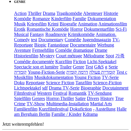
GENRE
Action
Thriller
Drama
Tragikomödie
Abenteuer
Historie
Komödie
Romanze
Kinderfilm
Familie
Dokumentation
Musik
Kriegsfilm
Krimi
Biografie
Animation
Animationsfilm
Erotik
Romantische Komödie
Horror
Dokumentarfilm
Sci-Fi
Musical
Fantasy
Roadmovie
Krimikomödie
Animation.
Comedy
test
Documentary
Comédie
Jugendmagazin
TV-
Reportage
Biopic
Fantastique
Documentaire
Werbung
Aventure
Fernsehfilm
Comédie dramatique
Drame
Historienfilm
Mystery
Court métrage
Mélodrame
Spot
가족
Comédie documentée
Kurzfilm
Fiction
Licht-Spektakel
Spectacle son et lumière
Trailer
Genre
Test
G&S
g
Serie
קומדיה
Young-Fiction-Serie
דרמה קומית
קומדיית פעולה
Test c
Musikfilm
Musikdokumentation
Young Fiction
TV-Serie
Doku
Reportage
Science Fiction
Tanzfilm
Science-Fiction
Lichtspektakel
sdf
Drama TV-Serie
Biographie
Docutainment
Filmfestival
Western
Festival
Romantik
TV-Sendung
Spielfilm
Genres
Horror-Thriller
Satire
Divers
History
True
Crime
TV-Show
Multimedia-Installation
Martial Arts
Familienfilm
Kurzfilmfestival
Dokufiction
-
Austellung
Halle
am Berghain Berlin
Familie / Kinder
Kdrama
Jetzt weiterempfehlen!