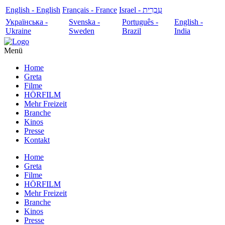
English - English
Français - France
עִבְרִית - Israel
Українська -
Svenska -
Português -
English -
Ukraine
Sweden
Brazil
India
Menü
Home
Greta
Filme
HÖRFILM
Mehr Freizeit
Branche
Kinos
Presse
Kontakt
Home
Greta
Filme
HÖRFILM
Mehr Freizeit
Branche
Kinos
Presse