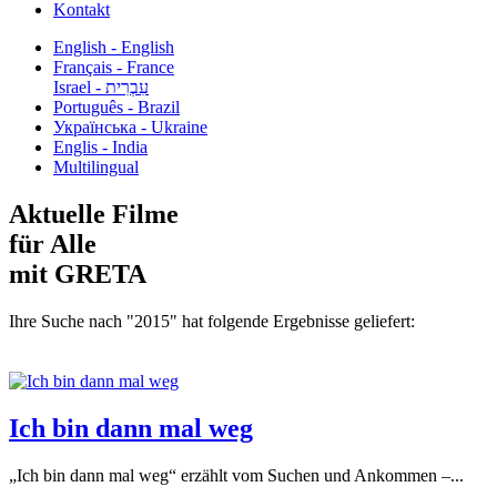
Kontakt
English - English
Français - France
עִבְרִית - Israel
Português - Brazil
Українська - Ukraine
Englis - India
Multilingual
Aktuelle Filme
für Alle
mit GRETA
Ihre Suche nach "2015" hat folgende Ergebnisse geliefert:
Ich bin dann mal weg
„Ich bin dann mal weg“ erzählt vom Suchen und Ankommen –...