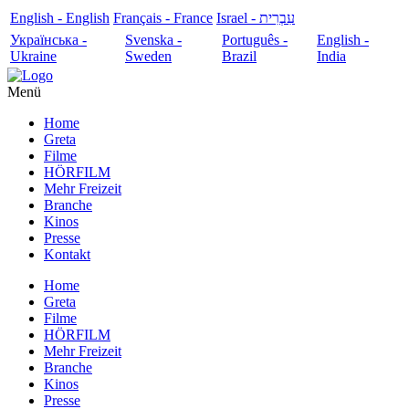
English - English
Français - France
עִבְרִית - Israel
Українська -
Svenska -
Português -
English -
Ukraine
Sweden
Brazil
India
Menü
Home
Greta
Filme
HÖRFILM
Mehr Freizeit
Branche
Kinos
Presse
Kontakt
Home
Greta
Filme
HÖRFILM
Mehr Freizeit
Branche
Kinos
Presse