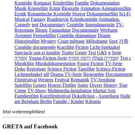
Komödie
Romanze
Kinderfilm
Familie
Dokumentation
Musik
Kriegsfilm
Krimi
Biografie
Animation
Animationsfilm
Erotik
Romantische Komödie
Horror
Dokumentarfilm
Sci-Fi
Musical
Fantasy
Roadmovie
Krimikomödie
Animation.
Comedy
test
Documentary
Comédie
Jugendmagazin
TV-
Reportage
Biopic
Fantastique
Documentaire
Werbung
Aventure
Fernsehfilm
Comédie dramatique
Drame
Historienfilm
Mystery
Court métrage
Mélodrame
Spot
가족
Comédie documentée
Kurzfilm
Fiction
Licht-Spektakel
Spectacle son et lumière
Trailer
Genre
Test
G&S
g
Serie
קומדיה
Young-Fiction-Serie
דרמה קומית
קומדיית פעולה
Test c
Musikfilm
Musikdokumentation
Young Fiction
TV-Serie
Doku
Reportage
Science Fiction
Tanzfilm
Science-Fiction
Lichtspektakel
sdf
Drama TV-Serie
Biographie
Docutainment
Filmfestival
Western
Festival
Romantik
TV-Sendung
Spielfilm
Genres
Horror-Thriller
Satire
Divers
History
True
Crime
TV-Show
Multimedia-Installation
Martial Arts
Familienfilm
Kurzfilmfestival
Dokufiction
-
Austellung
Halle
am Berghain Berlin
Familie / Kinder
Kdrama
Jetzt weiterempfehlen!
GRETA auf Facebook