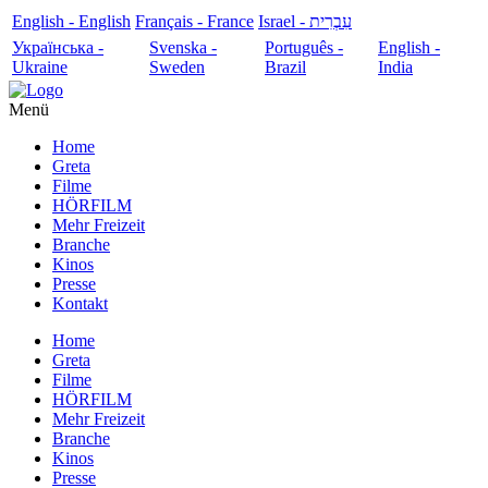
English - English
Français - France
עִבְרִית - Israel
Українська -
Svenska -
Português -
English -
Ukraine
Sweden
Brazil
India
Menü
Home
Greta
Filme
HÖRFILM
Mehr Freizeit
Branche
Kinos
Presse
Kontakt
Home
Greta
Filme
HÖRFILM
Mehr Freizeit
Branche
Kinos
Presse