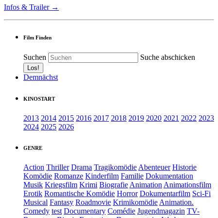
Infos & Trailer →
Film Finden
Suchen
Suche abschicken
Demnächst
KINOSTART
2013
2014
2015
2016
2017
2018
2019
2020
2021
2022
2023
2024
2025
2026
GENRE
Action
Thriller
Drama
Tragikomödie
Abenteuer
Historie
Komödie
Romanze
Kinderfilm
Familie
Dokumentation
Musik
Kriegsfilm
Krimi
Biografie
Animation
Animationsfilm
Erotik
Romantische Komödie
Horror
Dokumentarfilm
Sci-Fi
Musical
Fantasy
Roadmovie
Krimikomödie
Animation.
Comedy
test
Documentary
Comédie
Jugendmagazin
TV-