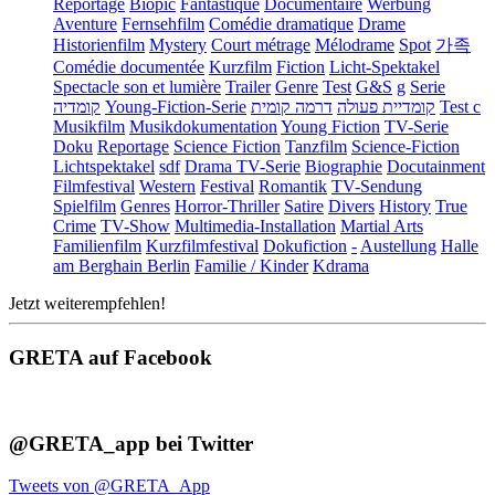
Reportage
Biopic
Fantastique
Documentaire
Werbung
Aventure
Fernsehfilm
Comédie dramatique
Drame
Historienfilm
Mystery
Court métrage
Mélodrame
Spot
가족
Comédie documentée
Kurzfilm
Fiction
Licht-Spektakel
Spectacle son et lumière
Trailer
Genre
Test
G&S
g
Serie
קומדיה
Young-Fiction-Serie
דרמה קומית
קומדיית פעולה
Test c
Musikfilm
Musikdokumentation
Young Fiction
TV-Serie
Doku
Reportage
Science Fiction
Tanzfilm
Science-Fiction
Lichtspektakel
sdf
Drama TV-Serie
Biographie
Docutainment
Filmfestival
Western
Festival
Romantik
TV-Sendung
Spielfilm
Genres
Horror-Thriller
Satire
Divers
History
True
Crime
TV-Show
Multimedia-Installation
Martial Arts
Familienfilm
Kurzfilmfestival
Dokufiction
-
Austellung
Halle
am Berghain Berlin
Familie / Kinder
Kdrama
Jetzt weiterempfehlen!
GRETA auf Facebook
@GRETA_app bei Twitter
Tweets von @GRETA_App