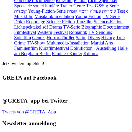
Comédie documentée
Kurzfilm
Fiction
Licht-Spektakel
Spectacle son et lumière
Trailer
Genre
Test
G&S
g
Serie
קומדיה
Young-Fiction-Serie
דרמה קומית
קומדיית פעולה
Test c
Musikfilm
Musikdokumentation
Young Fiction
TV-Serie
Doku
Reportage
Science Fiction
Tanzfilm
Science-Fiction
Lichtspektakel
sdf
Drama TV-Serie
Biographie
Docutainment
Filmfestival
Western
Festival
Romantik
TV-Sendung
Spielfilm
Genres
Horror-Thriller
Satire
Divers
History
True
Crime
TV-Show
Multimedia-Installation
Martial Arts
Familienfilm
Kurzfilmfestival
Dokufiction
-
Austellung
Halle
am Berghain Berlin
Familie / Kinder
Kdrama
Jetzt weiterempfehlen!
GRETA auf Facebook
@GRETA_app bei Twitter
Tweets von @GRETA_App
Newsletter anmeldung