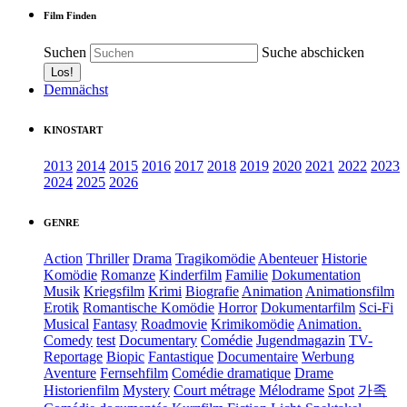
Film Finden
Suchen
Suche abschicken
Demnächst
KINOSTART
2013
2014
2015
2016
2017
2018
2019
2020
2021
2022
2023
2024
2025
2026
GENRE
Action
Thriller
Drama
Tragikomödie
Abenteuer
Historie
Komödie
Romanze
Kinderfilm
Familie
Dokumentation
Musik
Kriegsfilm
Krimi
Biografie
Animation
Animationsfilm
Erotik
Romantische Komödie
Horror
Dokumentarfilm
Sci-Fi
Musical
Fantasy
Roadmovie
Krimikomödie
Animation.
Comedy
test
Documentary
Comédie
Jugendmagazin
TV-
Reportage
Biopic
Fantastique
Documentaire
Werbung
Aventure
Fernsehfilm
Comédie dramatique
Drame
Historienfilm
Mystery
Court métrage
Mélodrame
Spot
가족