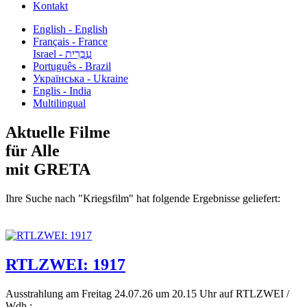
Kontakt
English - English
Français - France
עִבְרִית - Israel
Português - Brazil
Українська - Ukraine
Englis - India
Multilingual
Aktuelle Filme
für Alle
mit GRETA
Ihre Suche nach "Kriegsfilm" hat folgende Ergebnisse geliefert:
RTLZWEI: 1917
Ausstrahlung am Freitag 24.07.26 um 20.15 Uhr auf RTLZWEI /
Wdh.:...