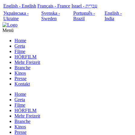
English - English
Français - France
עִבְרִית - Israel
Українська -
Svenska -
Português -
English -
Ukraine
Sweden
Brazil
India
Menü
Home
Greta
Filme
HÖRFILM
Mehr Freizeit
Branche
Kinos
Presse
Kontakt
Home
Greta
Filme
HÖRFILM
Mehr Freizeit
Branche
Kinos
Presse