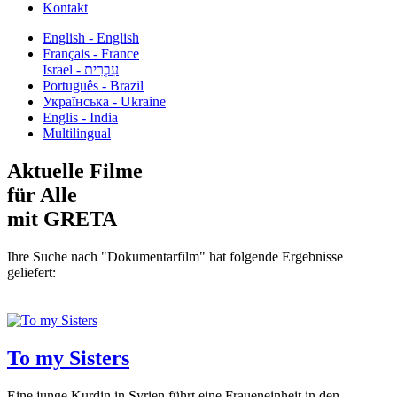
Kontakt
English - English
Français - France
עִבְרִית - Israel
Português - Brazil
Українська - Ukraine
Englis - India
Multilingual
Aktuelle Filme
für Alle
mit GRETA
Ihre Suche nach "Dokumentarfilm" hat folgende Ergebnisse
geliefert:
To my Sisters
Eine junge Kurdin in Syrien führt eine Fraueneinheit in den...