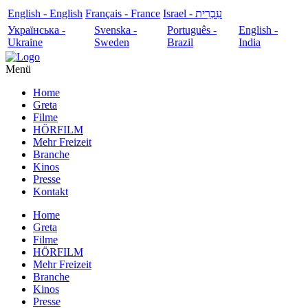
English - English
Français - France
עִבְרִית - Israel
Українська -
Svenska -
Português -
English -
Ukraine
Sweden
Brazil
India
Menü
Home
Greta
Filme
HÖRFILM
Mehr Freizeit
Branche
Kinos
Presse
Kontakt
Home
Greta
Filme
HÖRFILM
Mehr Freizeit
Branche
Kinos
Presse