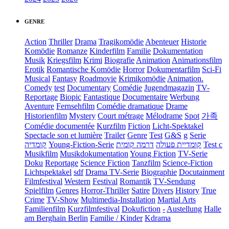
GENRE
Action
Thriller
Drama
Tragikomödie
Abenteuer
Historie
Komödie
Romanze
Kinderfilm
Familie
Dokumentation
Musik
Kriegsfilm
Krimi
Biografie
Animation
Animationsfilm
Erotik
Romantische Komödie
Horror
Dokumentarfilm
Sci-Fi
Musical
Fantasy
Roadmovie
Krimikomödie
Animation.
Comedy
test
Documentary
Comédie
Jugendmagazin
TV-
Reportage
Biopic
Fantastique
Documentaire
Werbung
Aventure
Fernsehfilm
Comédie dramatique
Drame
Historienfilm
Mystery
Court métrage
Mélodrame
Spot
가족
Comédie documentée
Kurzfilm
Fiction
Licht-Spektakel
Spectacle son et lumière
Trailer
Genre
Test
G&S
g
Serie
קומדיה
Young-Fiction-Serie
דרמה קומית
קומדיית פעולה
Test c
Musikfilm
Musikdokumentation
Young Fiction
TV-Serie
Doku
Reportage
Science Fiction
Tanzfilm
Science-Fiction
Lichtspektakel
sdf
Drama TV-Serie
Biographie
Docutainment
Filmfestival
Western
Festival
Romantik
TV-Sendung
Spielfilm
Genres
Horror-Thriller
Satire
Divers
History
True
Crime
TV-Show
Multimedia-Installation
Martial Arts
Familienfilm
Kurzfilmfestival
Dokufiction
-
Austellung
Halle
am Berghain Berlin
Familie / Kinder
Kdrama