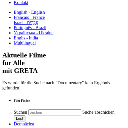
Kontakt
English - English
Français - France
עִבְרִית - Israel
Português - Brazil
Українська - Ukraine
Englis - India
Multilingual
Aktuelle Filme
für Alle
mit GRETA
Es wurde für die Suche nach "Documentary" kein Ergebnis
gefunden!
Film Finden
Suchen
Suche abschicken
Demnächst