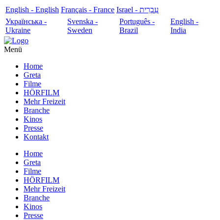
English - English
Français - France
עִבְרִית - Israel
Українська -
Svenska -
Português -
English -
Ukraine
Sweden
Brazil
India
Menü
Home
Greta
Filme
HÖRFILM
Mehr Freizeit
Branche
Kinos
Presse
Kontakt
Home
Greta
Filme
HÖRFILM
Mehr Freizeit
Branche
Kinos
Presse