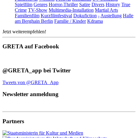
Spielfilm
Genres
Horror-Thriller
Satire
Divers
History
True
Crime
TV-Show
Multimedia-Installation
Martial Arts
Familienfilm
Kurzfilmfestival
Dokufiction
-
Austellung
Halle
am Berghain Berlin
Familie / Kinder
Kdrama
Jetzt weiterempfehlen!
GRETA auf Facebook
@GRETA_app bei Twitter
Tweets von @GRETA_App
Newsletter anmeldung
Partners