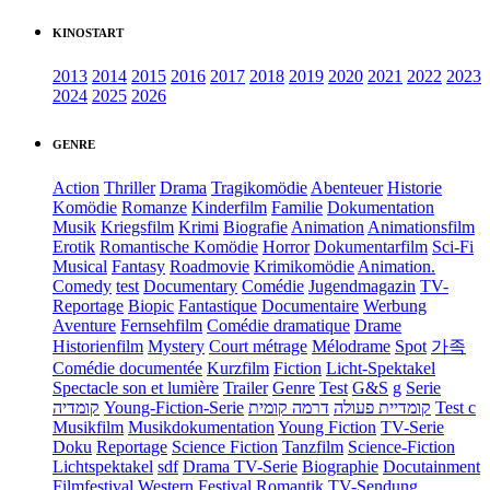
KINOSTART
2013
2014
2015
2016
2017
2018
2019
2020
2021
2022
2023
2024
2025
2026
GENRE
Action
Thriller
Drama
Tragikomödie
Abenteuer
Historie
Komödie
Romanze
Kinderfilm
Familie
Dokumentation
Musik
Kriegsfilm
Krimi
Biografie
Animation
Animationsfilm
Erotik
Romantische Komödie
Horror
Dokumentarfilm
Sci-Fi
Musical
Fantasy
Roadmovie
Krimikomödie
Animation.
Comedy
test
Documentary
Comédie
Jugendmagazin
TV-
Reportage
Biopic
Fantastique
Documentaire
Werbung
Aventure
Fernsehfilm
Comédie dramatique
Drame
Historienfilm
Mystery
Court métrage
Mélodrame
Spot
가족
Comédie documentée
Kurzfilm
Fiction
Licht-Spektakel
Spectacle son et lumière
Trailer
Genre
Test
G&S
g
Serie
קומדיה
Young-Fiction-Serie
דרמה קומית
קומדיית פעולה
Test c
Musikfilm
Musikdokumentation
Young Fiction
TV-Serie
Doku
Reportage
Science Fiction
Tanzfilm
Science-Fiction
Lichtspektakel
sdf
Drama TV-Serie
Biographie
Docutainment
Filmfestival
Western
Festival
Romantik
TV-Sendung