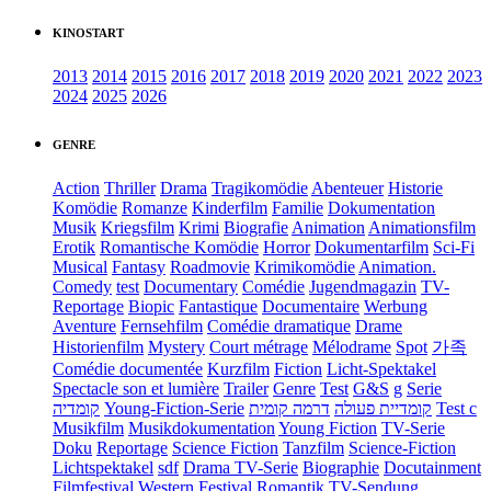
KINOSTART
2013
2014
2015
2016
2017
2018
2019
2020
2021
2022
2023
2024
2025
2026
GENRE
Action
Thriller
Drama
Tragikomödie
Abenteuer
Historie
Komödie
Romanze
Kinderfilm
Familie
Dokumentation
Musik
Kriegsfilm
Krimi
Biografie
Animation
Animationsfilm
Erotik
Romantische Komödie
Horror
Dokumentarfilm
Sci-Fi
Musical
Fantasy
Roadmovie
Krimikomödie
Animation.
Comedy
test
Documentary
Comédie
Jugendmagazin
TV-
Reportage
Biopic
Fantastique
Documentaire
Werbung
Aventure
Fernsehfilm
Comédie dramatique
Drame
Historienfilm
Mystery
Court métrage
Mélodrame
Spot
가족
Comédie documentée
Kurzfilm
Fiction
Licht-Spektakel
Spectacle son et lumière
Trailer
Genre
Test
G&S
g
Serie
קומדיה
Young-Fiction-Serie
דרמה קומית
קומדיית פעולה
Test c
Musikfilm
Musikdokumentation
Young Fiction
TV-Serie
Doku
Reportage
Science Fiction
Tanzfilm
Science-Fiction
Lichtspektakel
sdf
Drama TV-Serie
Biographie
Docutainment
Filmfestival
Western
Festival
Romantik
TV-Sendung