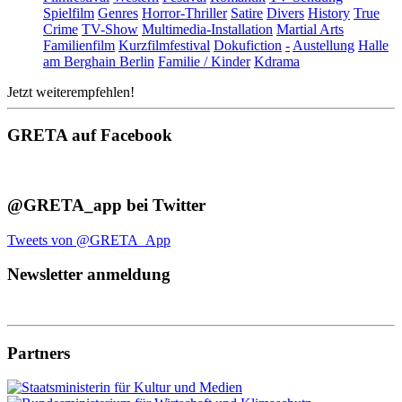
Spielfilm
Genres
Horror-Thriller
Satire
Divers
History
True
Crime
TV-Show
Multimedia-Installation
Martial Arts
Familienfilm
Kurzfilmfestival
Dokufiction
-
Austellung
Halle
am Berghain Berlin
Familie / Kinder
Kdrama
Jetzt weiterempfehlen!
GRETA auf Facebook
@GRETA_app bei Twitter
Tweets von @GRETA_App
Newsletter anmeldung
Partners