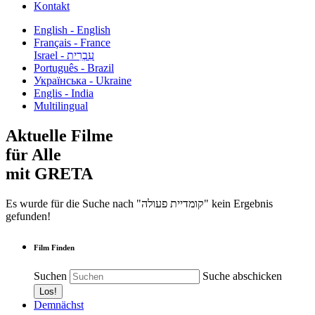
Kontakt
English - English
Français - France
עִבְרִית - Israel
Português - Brazil
Українська - Ukraine
Englis - India
Multilingual
Aktuelle Filme
für Alle
mit GRETA
Es wurde für die Suche nach "קומדיית פעולה" kein Ergebnis
gefunden!
Film Finden
Suchen
Suche abschicken
Demnächst