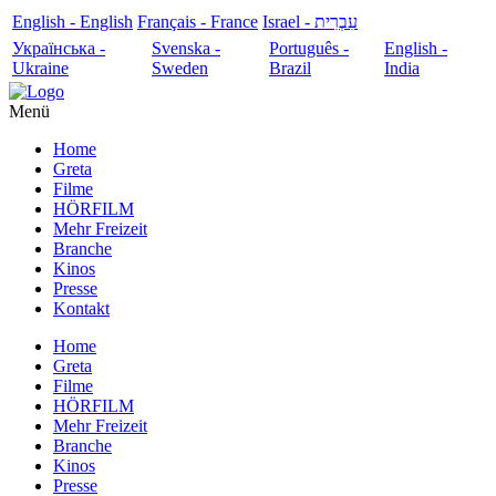
English - English
Français - France
עִבְרִית - Israel
Українська -
Svenska -
Português -
English -
Ukraine
Sweden
Brazil
India
Menü
Home
Greta
Filme
HÖRFILM
Mehr Freizeit
Branche
Kinos
Presse
Kontakt
Home
Greta
Filme
HÖRFILM
Mehr Freizeit
Branche
Kinos
Presse