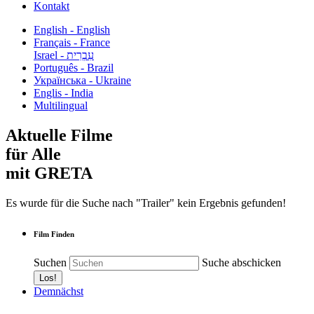
Kontakt
English - English
Français - France
עִבְרִית - Israel
Português - Brazil
Українська - Ukraine
Englis - India
Multilingual
Aktuelle Filme
für Alle
mit GRETA
Es wurde für die Suche nach "Trailer" kein Ergebnis gefunden!
Film Finden
Suchen
Suche abschicken
Demnächst