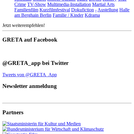
Crime
TV-Show
Multimedia-Installation
Martial Arts
Familienfilm
Kurzfilmfestival
Dokufiction
-
Austellung
Halle
am Berghain Berlin
Familie / Kinder
Kdrama
Jetzt weiterempfehlen!
GRETA auf Facebook
@GRETA_app bei Twitter
Tweets von @GRETA_App
Newsletter anmeldung
Partners