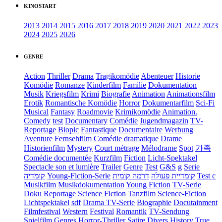
KINOSTART
2013
2014
2015
2016
2017
2018
2019
2020
2021
2022
2023
2024
2025
2026
GENRE
Action
Thriller
Drama
Tragikomödie
Abenteuer
Historie
Komödie
Romanze
Kinderfilm
Familie
Dokumentation
Musik
Kriegsfilm
Krimi
Biografie
Animation
Animationsfilm
Erotik
Romantische Komödie
Horror
Dokumentarfilm
Sci-Fi
Musical
Fantasy
Roadmovie
Krimikomödie
Animation.
Comedy
test
Documentary
Comédie
Jugendmagazin
TV-
Reportage
Biopic
Fantastique
Documentaire
Werbung
Aventure
Fernsehfilm
Comédie dramatique
Drame
Historienfilm
Mystery
Court métrage
Mélodrame
Spot
가족
Comédie documentée
Kurzfilm
Fiction
Licht-Spektakel
Spectacle son et lumière
Trailer
Genre
Test
G&S
g
Serie
קומדיה
Young-Fiction-Serie
דרמה קומית
קומדיית פעולה
Test c
Musikfilm
Musikdokumentation
Young Fiction
TV-Serie
Doku
Reportage
Science Fiction
Tanzfilm
Science-Fiction
Lichtspektakel
sdf
Drama TV-Serie
Biographie
Docutainment
Filmfestival
Western
Festival
Romantik
TV-Sendung
Spielfilm
Genres
Horror-Thriller
Satire
Divers
History
True