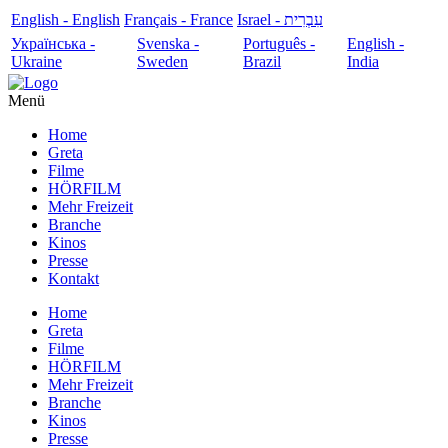
English - English
Français - France
עִבְרִית - Israel
Українська -
Svenska -
Português -
English -
Ukraine
Sweden
Brazil
India
Menü
Home
Greta
Filme
HÖRFILM
Mehr Freizeit
Branche
Kinos
Presse
Kontakt
Home
Greta
Filme
HÖRFILM
Mehr Freizeit
Branche
Kinos
Presse