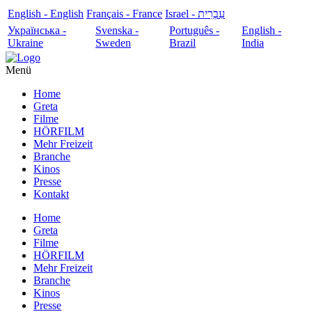
English - English
Français - France
עִבְרִית - Israel
Українська -
Svenska -
Português -
English -
Ukraine
Sweden
Brazil
India
Menü
Home
Greta
Filme
HÖRFILM
Mehr Freizeit
Branche
Kinos
Presse
Kontakt
Home
Greta
Filme
HÖRFILM
Mehr Freizeit
Branche
Kinos
Presse