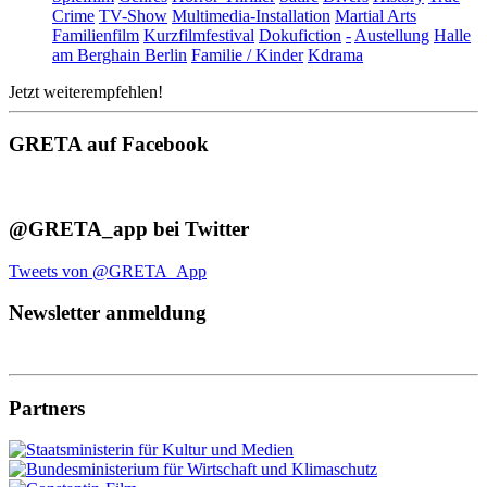
Crime
TV-Show
Multimedia-Installation
Martial Arts
Familienfilm
Kurzfilmfestival
Dokufiction
-
Austellung
Halle
am Berghain Berlin
Familie / Kinder
Kdrama
Jetzt weiterempfehlen!
GRETA auf Facebook
@GRETA_app bei Twitter
Tweets von @GRETA_App
Newsletter anmeldung
Partners