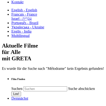
Kontakt
English - English
Français - France
עִבְרִית - Israel
Português - Brazil
Українська - Ukraine
Englis - India
Multilingual
Aktuelle Filme
für Alle
mit GRETA
Es wurde für die Suche nach "Mélodrame" kein Ergebnis gefunden!
Film Finden
Suchen
Suche abschicken
Demnächst