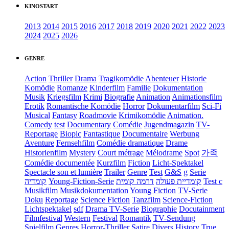
KINOSTART
2013
2014
2015
2016
2017
2018
2019
2020
2021
2022
2023
2024
2025
2026
GENRE
Action
Thriller
Drama
Tragikomödie
Abenteuer
Historie
Komödie
Romanze
Kinderfilm
Familie
Dokumentation
Musik
Kriegsfilm
Krimi
Biografie
Animation
Animationsfilm
Erotik
Romantische Komödie
Horror
Dokumentarfilm
Sci-Fi
Musical
Fantasy
Roadmovie
Krimikomödie
Animation.
Comedy
test
Documentary
Comédie
Jugendmagazin
TV-
Reportage
Biopic
Fantastique
Documentaire
Werbung
Aventure
Fernsehfilm
Comédie dramatique
Drame
Historienfilm
Mystery
Court métrage
Mélodrame
Spot
가족
Comédie documentée
Kurzfilm
Fiction
Licht-Spektakel
Spectacle son et lumière
Trailer
Genre
Test
G&S
g
Serie
קומדיה
Young-Fiction-Serie
דרמה קומית
קומדיית פעולה
Test c
Musikfilm
Musikdokumentation
Young Fiction
TV-Serie
Doku
Reportage
Science Fiction
Tanzfilm
Science-Fiction
Lichtspektakel
sdf
Drama TV-Serie
Biographie
Docutainment
Filmfestival
Western
Festival
Romantik
TV-Sendung
Spielfilm
Genres
Horror-Thriller
Satire
Divers
History
True