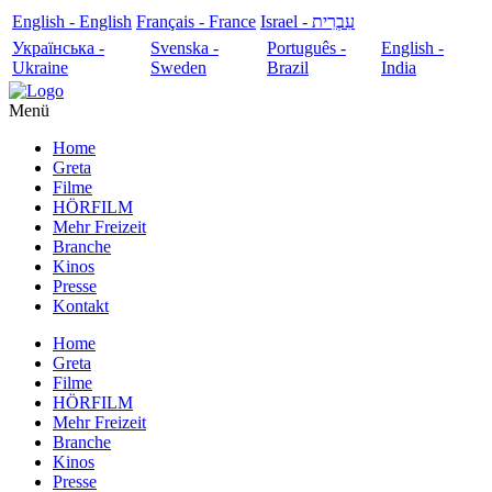
English - English
Français - France
עִבְרִית - Israel
Українська -
Svenska -
Português -
English -
Ukraine
Sweden
Brazil
India
Menü
Home
Greta
Filme
HÖRFILM
Mehr Freizeit
Branche
Kinos
Presse
Kontakt
Home
Greta
Filme
HÖRFILM
Mehr Freizeit
Branche
Kinos
Presse