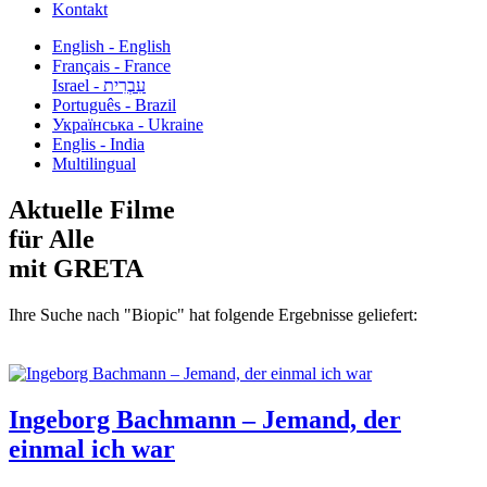
Kontakt
English - English
Français - France
עִבְרִית - Israel
Português - Brazil
Українська - Ukraine
Englis - India
Multilingual
Aktuelle Filme
für Alle
mit GRETA
Ihre Suche nach "Biopic" hat folgende Ergebnisse geliefert:
Ingeborg Bachmann – Jemand, der
einmal ich war