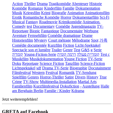
Action
Thriller
Drama
Tragikomödie
Abenteuer
Historie
Komödie
Romanze
Kinderfilm
Familie
Dokumentation
Musik
Kriegsfilm
Krimi
Biografie
Animation
Animationsfilm
Erotik
Romantische Komödie
Horror
Dokumentarfilm
Sci-Fi
Musical
Fantasy
Roadmovie
Krimikomödie
Animation.
Comedy
test
Documentary
Comédie
Jugendmagazin
TV-
Reportage
Biopic
Fantastique
Documentaire
Werbung
Aventure
Fernsehfilm
Comédie dramatique
Drame
Historienfilm
Mystery
Court métrage
Mélodrame
Spot
가족
Comédie documentée
Kurzfilm
Fiction
Licht-Spektakel
Spectacle son et lumière
Trailer
Genre
Test
G&S
g
Serie
קומדיה
Young-Fiction-Serie
דרמה קומית
קומדיית פעולה
Test c
Musikfilm
Musikdokumentation
Young Fiction
TV-Serie
Doku
Reportage
Science Fiction
Tanzfilm
Science-Fiction
Lichtspektakel
sdf
Drama TV-Serie
Biographie
Docutainment
Filmfestival
Western
Festival
Romantik
TV-Sendung
Spielfilm
Genres
Horror-Thriller
Satire
Divers
History
True
Crime
TV-Show
Multimedia-Installation
Martial Arts
Familienfilm
Kurzfilmfestival
Dokufiction
-
Austellung
Halle
am Berghain Berlin
Familie / Kinder
Kdrama
Jetzt weiterempfehlen!
GRETA auf Facebook