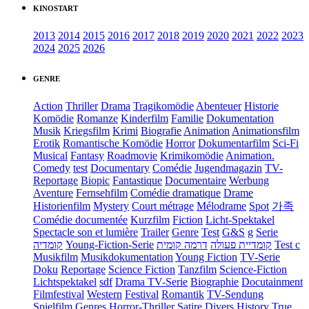
KINOSTART
2013
2014
2015
2016
2017
2018
2019
2020
2021
2022
2023
2024
2025
2026
GENRE
Action
Thriller
Drama
Tragikomödie
Abenteuer
Historie
Komödie
Romanze
Kinderfilm
Familie
Dokumentation
Musik
Kriegsfilm
Krimi
Biografie
Animation
Animationsfilm
Erotik
Romantische Komödie
Horror
Dokumentarfilm
Sci-Fi
Musical
Fantasy
Roadmovie
Krimikomödie
Animation.
Comedy
test
Documentary
Comédie
Jugendmagazin
TV-
Reportage
Biopic
Fantastique
Documentaire
Werbung
Aventure
Fernsehfilm
Comédie dramatique
Drame
Historienfilm
Mystery
Court métrage
Mélodrame
Spot
가족
Comédie documentée
Kurzfilm
Fiction
Licht-Spektakel
Spectacle son et lumière
Trailer
Genre
Test
G&S
g
Serie
קומדיה
Young-Fiction-Serie
דרמה קומית
קומדיית פעולה
Test c
Musikfilm
Musikdokumentation
Young Fiction
TV-Serie
Doku
Reportage
Science Fiction
Tanzfilm
Science-Fiction
Lichtspektakel
sdf
Drama TV-Serie
Biographie
Docutainment
Filmfestival
Western
Festival
Romantik
TV-Sendung
Spielfilm
Genres
Horror-Thriller
Satire
Divers
History
True