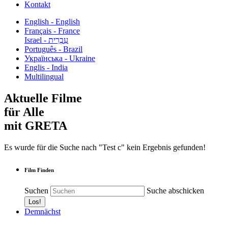
Kontakt
English - English
Français - France
עִבְרִית - Israel
Português - Brazil
Українська - Ukraine
Englis - India
Multilingual
Aktuelle Filme
für Alle
mit GRETA
Es wurde für die Suche nach "Test c" kein Ergebnis gefunden!
Film Finden
Suchen
Suche abschicken
Demnächst