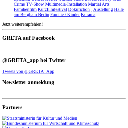
Crime
TV-Show
Multimedia-Installation
Martial Arts
Familienfilm
Kurzfilmfestival
Dokufiction
-
Austellung
Halle
am Berghain Berlin
Familie / Kinder
Kdrama
Jetzt weiterempfehlen!
GRETA auf Facebook
@GRETA_app bei Twitter
Tweets von @GRETA_App
Newsletter anmeldung
Partners