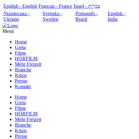
English - English
Français - France
עִבְרִית - Israel
Українська -
Svenska -
Português -
English -
Ukraine
Sweden
Brazil
India
Menü
Home
Greta
Filme
HÖRFILM
Mehr Freizeit
Branche
Kinos
Presse
Kontakt
Home
Greta
Filme
HÖRFILM
Mehr Freizeit
Branche
Kinos
Presse